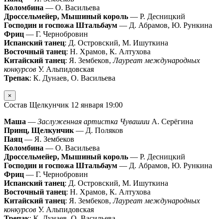
Коломбина
— О. Васильева
Дроссельмейер, Мышиный король
— Р. Десницкий
Господин и госпожа Штальбаум
— Д. Абрамов, Ю. Рункина
Фриц
— Г. Чернобровин
Испанский танец
: Д. Островский, М. Ишуткина
Восточный танец
: Н. Храмов, К. Алтухова
Китайский танец
: Я. Зембеков,
Лауреат международных
конкурсов
У. Альпидовская
Трепак
: К. Дунаев, О. Васильева
×
Состав Щелкунчик 12 января 19:00
Маша
—
Заслуженная артистка Чувашии
А. Серёгина
Принц, Щелкунчик
— Д. Поляков
Паяц
— Я. Зембеков
Коломбина
— О. Васильева
Дроссельмейер, Мышиный король
— Р. Десницкий
Господин и госпожа Штальбаум
— Д. Абрамов, Ю. Рункина
Фриц
— Г. Чернобровин
Испанский танец
: Д. Островский, М. Ишуткина
Восточный танец
: Н. Храмов, К. Алтухова
Китайский танец
: Я. Зембеков,
Лауреат международных
конкурсов
У. Альпидовская
Трепак
: К. Дунаев, О. Васильева