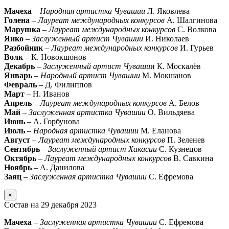
Мачеха
–
Народная артистка Чувашии
Л. Яковлева
Голена
–
Лауреат международных конкурсов
А. Шалгинова
Марушка
–
Лауреат международных конкурсов
С. Волкова
Янко
–
Заслуженный артист Чувашии
И. Николаев
Разбойник
–
Лауреат международных конкурсов
И. Гурьев
Волк
– К. Новокшонов
Декабрь
–
Заслуженный артист Чуваши
и К. Москалёв
Январь
–
Народный артист Чувашии
М. Мокшанов
Февраль
– Д. Филиппов
Март
– Н. Иванов
Апрель
–
Лауреат международных конкурсов
А. Белов
Май
–
Заслуженная артистка Чувашии
О. Вильдяева
Июнь
– А. Горбунова
Июль
–
Народная артистка Чувашии
М. Еланова
Август
–
Лауреат международных конкурсов
П. Зеленев
Сентябрь
–
Заслуженный артист Хакасии
С. Кузнецов
Октябрь
–
Лауреат международных конкурсов
В. Савкина
Ноябрь
– А. Данилова
Заяц
–
Заслуженная артистка Чувашии
С. Ефремова
×
Состав на 29 декабря 2023
Мачеха
–
Заслуженная артистка Чувашии
С. Ефремова