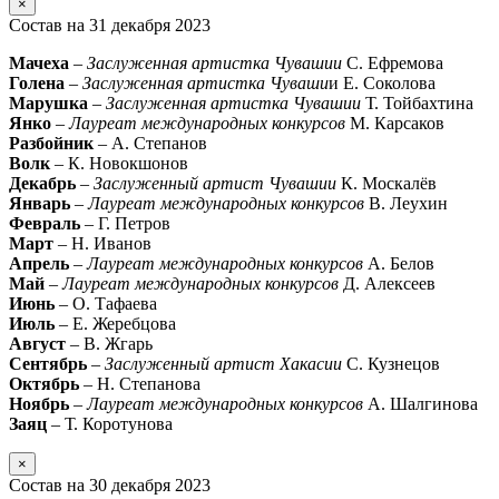
×
Состав на 31 декабря 2023
Мачеха
–
Заслуженная артистка Чувашии
С. Ефремова
Голена
–
Заслуженная артистка Чуваши
и Е. Соколова
Марушка
–
Заслуженная артистка Чувашии
Т. Тойбахтина
Янко
–
Лауреат международных конкурсов
М. Карсаков
Разбойник
– А. Степанов
Волк
– К. Новокшонов
Декабрь
–
Заслуженный артист Чувашии
К. Москалёв
Январь
–
Лауреат международных конкурсов
В. Леухин
Февраль
– Г. Петров
Март
– Н. Иванов
Апрель
–
Лауреат международных конкурсов
А. Белов
Май
–
Лауреат международных конкурсов
Д. Алексеев
Июнь
– О. Тафаева
Июль
– Е. Жеребцова
Август
– В. Жгарь
Сентябрь
–
Заслуженный артист Хакасии
С. Кузнецов
Октябрь
– Н. Степанова
Ноябрь
–
Лауреат международных конкурсов
А. Шалгинова
Заяц
– Т. Коротунова
×
Состав на 30 декабря 2023