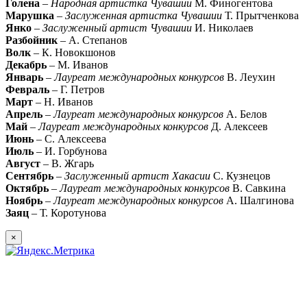
Голена
–
Народная артистка Чувашии
М. Финогентова
Марушка
–
Заслуженная артистка Чувашии
Т. Прытченкова
Янко
–
Заслуженный артист Чувашии
И. Николаев
Разбойник
– А. Степанов
Волк
– К. Новокшонов
Декабрь
– М. Иванов
Январь
–
Лауреат международных конкурсов
В. Леухин
Февраль
– Г. Петров
Март
– Н. Иванов
Апрель
–
Лауреат международных конкурсов
А. Белов
Май
–
Лауреат международных конкурсов
Д. Алексеев
Июнь
– С. Алексеева
Июль
– И. Горбунова
Август
– В. Жгарь
Сентябрь
–
Заслуженный артист Хакасии
С. Кузнецов
Октябрь
–
Лауреат международных конкурсов
В. Савкина
Ноябрь
–
Лауреат международных конкурсов
А. Шалгинова
Заяц
– Т. Коротунова
×