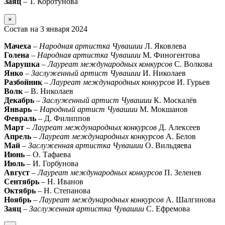
Заяц
– Т. Коротунова
×
Состав на 3 января 2024
Мачеха
–
Народная артистка Чувашии
Л. Яковлева
Голена
–
Народная артистка Чувашии
М. Финогентова
Марушка
–
Лауреат международных конкурсов
С. Волкова
Янко
–
Заслуженный артист Чувашии
И. Николаев
Разбойник
–
Лауреат международных конкурсов
И. Гурьев
Волк
– В. Николаев
Декабрь
–
Заслуженный артист Чувашии
К. Москалёв
Январь
–
Народный артист Чувашии
М. Мокшанов
Февраль
– Д. Филиппов
Март
–
Лауреат международных конкурсов
Д. Алексеев
Апрель
–
Лауреат международных конкурсов
А. Белов
Май
–
Заслуженная артистка Чувашии
О. Вильдяева
Июнь
– О. Тафаева
Июль
– И. Горбунова
Август
–
Лауреат международных конкурсов
П. Зеленев
Сентябрь
– Н. Иванов
Октябрь
– Н. Степанова
Ноябрь
–
Лауреат международных конкурсов
А. Шалгинова
Заяц
–
Заслуженная артистка Чувашии
С. Ефремова