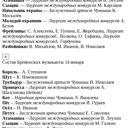
Атаманша
—
Лауреат международных конкурсов
В. Леухин
Сыщик
—
Лауреат международных конкурсов
М. Карсаков
Начальник охраны
—
Заслуженный артист Чувашии
К.
Москалёв
Молодой охранник
—
Лауреат международных конкурсов
А.
Белов
Фрейлины:
С. Алексеева, Е. Гунина, Е. Жеребцова,
Лауреат
международных конкурсов
С. Волкова, О. Тафаева,
Лауреат
международных конкурсов
А. Горбунова
Разбойники:
В. Михайлов, М. Иванов, В. Николаев
×
Состав Бременских музыканты 14 января
Король
– А. Степанов
Шут
– К. Новокшонов
Трубадур
–
Заслуженный артист Чувашии
И. Николаев
Принцесса
–
Лауреат международных конкурсов
А.
Шалгинова
(дебют)
Кот
–
Народная артистка Чувашии
Л. Яковлева
Пёс
–
Лауреат международных конкурсов
И. Гурьев
Осёл
– Н. Иванов
Петух
–
Заслуженная артистка Чувашии
Е. Соколова
Атаманша
–
Лауреат международных конкурсов
В. Леухин
Сыщик
–
Лауреат международных конкурсов
М. Галкин