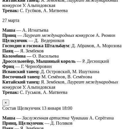
Китайский танец:
Я. Зембеков,
Лауреат международных
конкурсов
У. Альпидовская
Трепак:
С. Гусбков, А. Матвеева
27 марта
Маша
— А. Игнатьева
Принц
—
Лауреат международных конкурсов
А. Рюмин
Щелкунчик
— Д. Ведерников
Господин и госпожа Штальбаум
: Д. Абрамов, А. Морозова
Паяц
— Я. Зембеков
Коломбина —
О. Васильева
Дроссельмейер, Мышиный король
— Р. Десницкий
Фриц
— Г. Чернобровин
Испанский танец:
Д. Островский, М. Ишуткина
Восточный танец:
М. Семёнов, В. Семёнова
Китайский танец:
Я. Зембеков,
Лауреат международных
конкурсов
У. Альпидовская
Трепак:
С. Гуськов, А. Матвеева
×
Состав Щелкунчик 13 января 18:00
Маша
—
Заслуженная артистка Чувашии
А. Серёгина
Принц, Щелкунчик
— Д. Поляков
Паяц
— Я. Зембеков