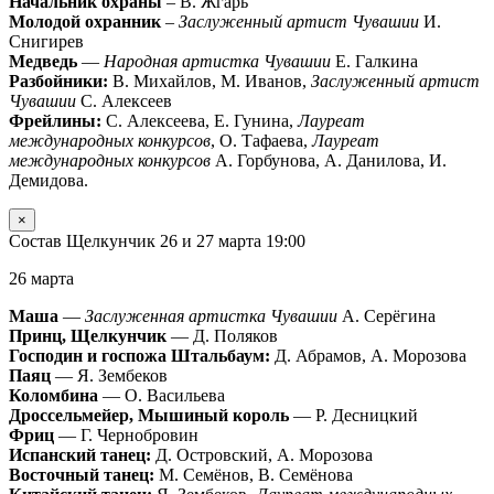
Начальник охраны
– В. Жгарь
Молодой охранник
–
Заслуженный артист Чувашии
И.
Снигирев
Медведь
—
Народная артистка Чувашии
Е. Галкина
Разбойники:
В. Михайлов, М. Иванов,
Заслуженный артист
Чувашии
С. Алексеев
Фрейлины:
С. Алексеева, Е. Гунина,
Лауреат
международных конкурсов
, О. Тафаева,
Лауреат
международных конкурсов
А. Горбунова, А. Данилова, И.
Демидова.
×
Состав Щелкунчик 26 и 27 марта 19:00
26 марта
Маша
—
Заслуженная артистка Чувашии
А. Серёгина
Принц, Щелкунчик
— Д. Поляков
Господин и госпожа Штальбаум:
Д. Абрамов, А. Морозова
Паяц
— Я. Зембеков
Коломбина
— О. Васильева
Дроссельмейер, Мышиный король
— Р. Десницкий
Фриц
— Г. Чернобровин
Испанский танец:
Д. Островский, А. Морозова
Восточный танец:
М. Семёнов, В. Семёнова