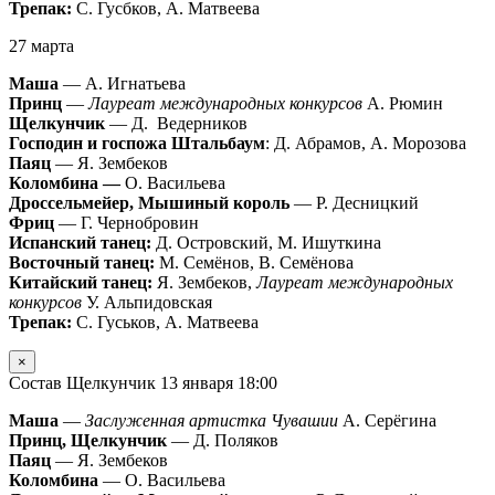
Трепак:
С. Гусбков, А. Матвеева
27 марта
Маша
— А. Игнатьева
Принц
—
Лауреат международных конкурсов
А. Рюмин
Щелкунчик
— Д. Ведерников
Господин и госпожа Штальбаум
: Д. Абрамов, А. Морозова
Паяц
— Я. Зембеков
Коломбина —
О. Васильева
Дроссельмейер, Мышиный король
— Р. Десницкий
Фриц
— Г. Чернобровин
Испанский танец:
Д. Островский, М. Ишуткина
Восточный танец:
М. Семёнов, В. Семёнова
Китайский танец:
Я. Зембеков,
Лауреат международных
конкурсов
У. Альпидовская
Трепак:
С. Гуськов, А. Матвеева
×
Состав Щелкунчик 13 января 18:00
Маша
—
Заслуженная артистка Чувашии
А. Серёгина
Принц, Щелкунчик
— Д. Поляков
Паяц
— Я. Зембеков
Коломбина
— О. Васильева