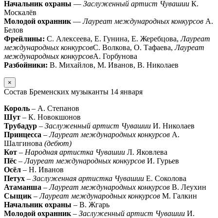
Начальник охраны
—
Заслуженный артист Чувашии
К.
Москалёв
Молодой охранник
—
Лауреат международных конкурсов
А.
Белов
Фрейлины:
С. Алексеева, Е. Гунина, Е. Жеребцова,
Лауреат
международных конкурсов
С. Волкова, О. Тафаева,
Лауреат
международных конкурсов
А. Горбунова
Разбойники:
В. Михайлов, М. Иванов, В. Николаев
×
Состав Бременских музыканты 14 января
Король
– А. Степанов
Шут
– К. Новокшонов
Трубадур
–
Заслуженный артист Чувашии
И. Николаев
Принцесса
–
Лауреат международных конкурсов
А.
Шалгинова
(дебют)
Кот
–
Народная артистка Чувашии
Л. Яковлева
Пёс
–
Лауреат международных конкурсов
И. Гурьев
Осёл
– Н. Иванов
Петух
–
Заслуженная артистка Чувашии
Е. Соколова
Атаманша
–
Лауреат международных конкурсов
В. Леухин
Сыщик
–
Лауреат международных конкурсов
М. Галкин
Начальник охраны
– В. Жгарь
Молодой охранник
–
Заслуженный артист Чувашии
И.