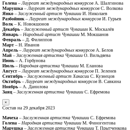
Голена
–
Лауреат международных конкурсов
А. Шалгинова
Марушка
–
Лауреат международных конкурсов
С. Волкова
Янко
–
Заслуженный артист Чувашии
И. Николаев
Разбойник
–
Лауреат международных конкурсов
И. Гурьев
Волк
– К. Новокшонов
Декабрь
–
Заслуженный артист Чуваши
и К. Москалёв
Январь
–
Народный артист Чувашии
М. Мокшанов
Февраль
– Д. Филиппов
Март
– Н. Иванов
Апрель
–
Лауреат международных конкурсов
А. Белов
Май
–
Заслуженная артистка Чувашии
О. Вильдяева
Июнь
– А. Горбунова
Июль
–
Народная артистка Чувашии
М. Еланова
Август
–
Лауреат международных конкурсов
П. Зеленев
Сентябрь
–
Заслуженный артист Хакасии
С. Кузнецов
Октябрь
–
Лауреат международных конкурсов
В. Савкина
Ноябрь
– А. Данилова
Заяц
–
Заслуженная артистка Чувашии
С. Ефремова
×
Состав на 29 декабря 2023
Мачеха
–
Заслуженная артистка Чувашии
С. Ефремова
Голена
–
Народная артистка Чувашии
М. Финогентова
Марушка
–
Заслуженная артистка Чувашии
Т. Прытченкова