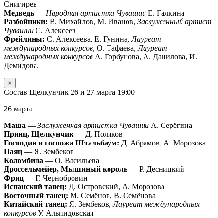
Снигирев
Медведь
—
Народная артистка Чувашии
Е. Галкина
Разбойники:
В. Михайлов, М. Иванов,
Заслуженный артист
Чувашии
С. Алексеев
Фрейлины:
С. Алексеева, Е. Гунина,
Лауреат
международных конкурсов
, О. Тафаева,
Лауреат
международных конкурсов
А. Горбунова, А. Данилова, И.
Демидова.
×
Состав Щелкунчик 26 и 27 марта 19:00
26 марта
Маша
—
Заслуженная артистка Чувашии
А. Серёгина
Принц, Щелкунчик
— Д. Поляков
Господин и госпожа Штальбаум:
Д. Абрамов, А. Морозова
Паяц
— Я. Зембеков
Коломбина
— О. Васильева
Дроссельмейер, Мышиный король
— Р. Десницкий
Фриц
— Г. Чернобровин
Испанский танец:
Д. Островский, А. Морозова
Восточный танец:
М. Семёнов, В. Семёнова
Китайский танец:
Я. Зембеков,
Лауреат международных
конкурсов
У. Альпидовская