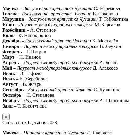
Мачеха
–
Заслуженная артистка Чувашии
С. Ефремова
Голена
–
Заслуженная артистка Чуваши
и Е. Соколова
Марушка
–
Заслуженная артистка Чувашии
Т. Тойбахтина
Янко
–
Лауреат международных конкурсов
М. Карсаков
Разбойник
– А. Степанов
Волк
– К. Новокшонов
Декабрь
–
Заслуженный артист Чувашии
К. Москалёв
Январь
–
Лауреат международных конкурсов
В. Леухин
Февраль
– Г. Петров
Март
– Н. Иванов
Апрель
–
Лауреат международных конкурсов
А. Белов
Май
–
Лауреат международных конкурсов
Д. Алексеев
Июнь
– О. Тафаева
Июль
– Е. Жеребцова
Август
– В. Жгарь
Сентябрь
–
Заслуженный артист Хакасии
С. Кузнецов
Октябрь
– Н. Степанова
Ноябрь
–
Лауреат международных конкурсов
А. Шалгинова
Заяц
– Т. Коротунова
×
Состав на 30 декабря 2023
Мачеха
–
Народная артистка Чувашии
Л. Яковлева