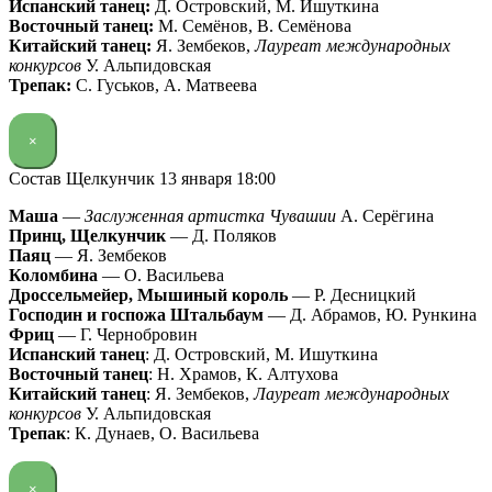
Испанский танец:
Д. Островский, М. Ишуткина
Восточный танец:
М. Семёнов, В. Семёнова
Китайский танец:
Я. Зембеков,
Лауреат международных
конкурсов
У. Альпидовская
Трепак:
С. Гуськов, А. Матвеева
×
Состав Щелкунчик 13 января 18:00
Маша
—
Заслуженная артистка Чувашии
А. Серёгина
Принц, Щелкунчик
— Д. Поляков
Паяц
— Я. Зембеков
Коломбина
— О. Васильева
Дроссельмейер, Мышиный король
— Р. Десницкий
Господин и госпожа Штальбаум
— Д. Абрамов, Ю. Рункина
Фриц
— Г. Чернобровин
Испанский танец
: Д. Островский, М. Ишуткина
Восточный танец
: Н. Храмов, К. Алтухова
Китайский танец
: Я. Зембеков,
Лауреат международных
конкурсов
У. Альпидовская
Трепак
: К. Дунаев, О. Васильева
×