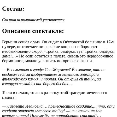
Состав:
Состав исполнителей уточняется
Описание спектакля:
Германн сошёл с ума. Он сидит в Обуховской больнице в 17-м
нумере, не отвечает ни на какие вопросы и бормочет
необыкновенно скоро: «Тройка, семёрка, туз! Тройка, семёрка,
дама!…» Но если остаться в палате, сквозь это неразборчивое
бормотание, можно услышать историю его жизни.
— Вы слышали о графе Сен-Жермене? Вы знаете, что он
выдавал себя за и
зобретателя жизненного эликсира и
философского камня, и прочая. Он открыл ей тайну, за
которую всякий из нас дорого бы дал…
То ли в начало, то ли в развязку этой трагедии мечется его
память:
— Лизавета Ивановна … пренесчастное создание,… что, если
графиня откроет мне свою тайну! — или назначит мне
верные карты! Почему бы не попробовать счастия?…