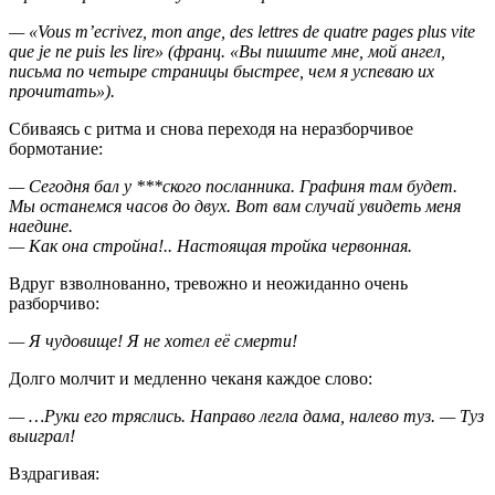
— «Vous m’ecrivez, mon ange, des lettres de quatre pages plus vite
que je ne puis les lire» (
франц. «
Вы пишите мне, мой ангел,
письма по четыре страницы быстрее, чем я успеваю их
прочитать»).
Сбиваясь с ритма и снова переходя на неразборчивое
бормотание:
— Сегодня бал у ***ского посланника. Графиня там будет.
Мы останемся часов до двух. Вот вам случай увидеть меня
наедине.
— Как она стройна!.. Настоящая тройка червонная.
Вдруг взволнованно, тревожно и неожиданно очень
разборчиво:
— Я чудовище! Я не хотел её смерти!
Долго молчит и медленно чеканя каждое слово:
— …Руки его тряслись. Направо легла дама, налево туз. — Туз
выиграл!
Вздрагивая: