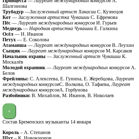
Принцесса
—
Лауреат международных конкурсов
А.
Шалгинова
Трубадур
—
Заслуженный артист Хакасии
С. Кузнецов
Кот
—
Заслуженная артистка Чувашии
С. Ефремова
Пёс
—
Лауреат международных конкурсов
И. Гурьев
Медведь
—
Народная артистка Чувашии
Е. Галкина
Осёл
— Н. Иванов
Петух
— Е. Соколова
Атаманша
—
Лауреат международных конкурсов
В. Леухин
Сыщик
—
Лауреат международных конкурсов
М. Карсаков
Начальник охраны
—
Заслуженный артист Чувашии
К.
Москалёв
Молодой охранник
—
Лауреат международных конкурсов
А.
Белов
Фрейлины:
С. Алексеева, Е. Гунина, Е. Жеребцова,
Лауреат
международных конкурсов
С. Волкова, О. Тафаева,
Лауреат
международных конкурсов
А. Горбунова
Разбойники:
В. Михайлов, М. Иванов, В. Николаев
×
Состав Бременских музыканты 14 января
Король
– А. Степанов
Шут
– К. Новокшонов