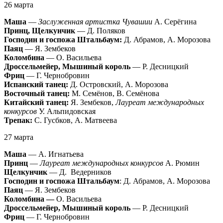
26 марта
Маша
—
Заслуженная артистка Чувашии
А. Серёгина
Принц, Щелкунчик
— Д. Поляков
Господин и госпожа Штальбаум:
Д. Абрамов, А. Морозова
Паяц
— Я. Зембеков
Коломбина
— О. Васильева
Дроссельмейер, Мышиный король
— Р. Десницкий
Фриц
— Г. Чернобровин
Испанский танец:
Д. Островский, А. Морозова
Восточный танец:
М. Семёнов, В. Семёнова
Китайский танец:
Я. Зембеков,
Лауреат международных
конкурсов
У. Альпидовская
Трепак:
С. Гусбков, А. Матвеева
27 марта
Маша
— А. Игнатьева
Принц
—
Лауреат международных конкурсов
А. Рюмин
Щелкунчик
— Д. Ведерников
Господин и госпожа Штальбаум
: Д. Абрамов, А. Морозова
Паяц
— Я. Зембеков
Коломбина —
О. Васильева
Дроссельмейер, Мышиный король
— Р. Десницкий
Фриц
— Г. Чернобровин