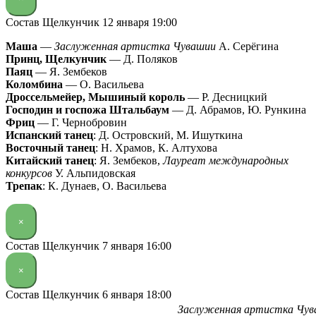
Состав Щелкунчик 12 января 19:00
Маша
—
Заслуженная артистка Чувашии
А. Серёгина
Принц, Щелкунчик
— Д. Поляков
Паяц
— Я. Зембеков
Коломбина
— О. Васильева
Дроссельмейер, Мышиный король
— Р. Десницкий
Господин и госпожа Штальбаум
— Д. Абрамов, Ю. Рункина
Фриц
— Г. Чернобровин
Испанский танец
: Д. Островский, М. Ишуткина
Восточный танец
: Н. Храмов, К. Алтухова
Китайский танец
: Я. Зембеков,
Лауреат международных
конкурсов
У. Альпидовская
Трепак
: К. Дунаев, О. Васильева
×
Состав Щелкунчик 7 января 16:00
×
Состав Щелкунчик 6 января 18:00
Заслуженная артистка Чу