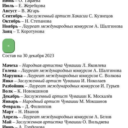
Июнь
– О. Тафаева
Июль
– Е. Жеребцова
Август
– В. Жгарь
Сентябрь
–
Заслуженный артист Хакасии
С. Кузнецов
Октябрь
– Н. Степанова
Ноябрь
–
Лауреат международных конкурсов
А. Шалгинова
Заяц
– Т. Коротунова
×
Состав на 30 декабря 2023
Мачеха
–
Народная артистка Чувашии
Л. Яковлева
Голена
–
Лауреат международных конкурсов
А. Шалгинова
Марушка
–
Лауреат международных конкурсов
С. Волкова
Янко
–
Заслуженный артист Чувашии
И. Николаев
Разбойник
–
Лауреат международных конкурсов
И. Гурьев
Волк
– К. Новокшонов
Декабрь
–
Заслуженный артист Чуваши
и К. Москалёв
Январь
–
Народный артист Чувашии
М. Мокшанов
Февраль
– Д. Филиппов
Март
– Н. Иванов
Апрель
–
Лауреат международных конкурсов
А. Белов
Май
–
Заслуженная артистка Чувашии
О. Вильдяева
Июнь
– А. Горбунова