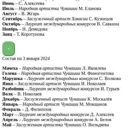
Июнь
– С. Алексеева
Июль
–
Народная артистка Чувашии
М. Еланова
Август
– В. Жгарь
Сентябрь
–
Заслуженный артист Хакасии
С. Кузнецов
Октябрь
–
Лауреат международных конкурсов
В. Савкина
Ноябрь
– Н. Демидова
Заяц
– Т. Коротунова
×
Состав на 3 января 2024
Мачеха
–
Народная артистка Чувашии
Л. Яковлева
Голена
–
Народная артистка Чувашии
М. Финогентова
Марушка
–
Лауреат международных конкурсов
С. Волкова
Янко
–
Заслуженный артист Чувашии
И. Николаев
Разбойник
–
Лауреат международных конкурсов
И. Гурьев
Волк
– В. Николаев
Декабрь
–
Заслуженный артист Чувашии
К. Москалёв
Январь
–
Народный артист Чувашии
М. Мокшанов
Февраль
– Д. Филиппов
Март
–
Лауреат международных конкурсов
Д. Алексеев
Апрель
–
Лауреат международных конкурсов
А. Белов
Май
–
Заслуженная артистка Чувашии
О. Вильдяева