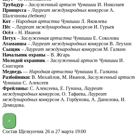
Трубадур
–
Заслуженный артист Чувашии
И. Николаев
Принцесса
–
Лауреат международных конкурсов
А.
Шалгинова
(дебют)
Кот
–
Народная артистка Чувашии
Л. Яковлева
Пёс
–
Лауреат международных конкурсов
И. Гурьев
Осёл
– Н. Иванов
Петух
–
Заслуженная артистка Чувашии
Е. Соколова
Атаманша
–
Лауреат международных конкурсов
В. Леухин
Сыщик
–
Лауреат международных конкурсов
М. Галкин
Начальник охраны
– В. Жгарь
Молодой охранник
–
Заслуженный артист Чувашии
И.
Снигирев
Медведь
—
Народная артистка Чувашии
Е. Галкина
Разбойники:
В. Михайлов, М. Иванов,
Заслуженный артист
Чувашии
С. Алексеев
Фрейлины:
С. Алексеева, Е. Гунина,
Лауреат
международных конкурсов
, О. Тафаева,
Лауреат
международных конкурсов
А. Горбунова, А. Данилова, И.
Демидова.
×
Состав Щелкунчик 26 и 27 марта 19:00