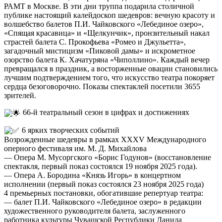
РАМТ в Москве. В эти дни труппа подарила столичной
публике настоящий калейдоскоп шедевров: вечную красоту и
волшебство балетов П.И. Чайковского «Лебединое озеро»,
«Спящая красавица» и «Щелкунчик», пронзительный накал
страстей балета С. Прокофьева «Ромео и Джульетта»,
загадочный мистицизм «Пиковой дамы» и искрометное
озорство балета К. Хачатуряна «Чиполлино». Каждый вечер
превращался в праздник, а восторженные овации становились
лучшим подтверждением того, что искусство театра покоряет
сердца безоговорочно. Показы спектаклей посетили 3655
зрителей.
66-й театральный сезон в цифрах и достижениях
6 ярких творческих событий
Возрожденные шедевры в рамках XXXV Международного
оперного фестиваля им. М. Д. Михайлова
— Опера М. Мусоргского «Борис Годунов» (восстановление
спектакля, первый показ состоялся 19 ноября 2025 года).
— Опера А. Бородина «Князь Игорь» в концертном
исполнении (первый показ состоялся 23 ноября 2025 года)
4 премьерных постановки, обогатившие репертуар театра:
— балет П.И. Чайковского «Лебединое озеро» в редакции
художественного руководителя балета, заслуженного
работника культуры Чувашской Республики Данила