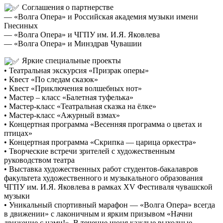
Соглашения о партнерстве
— «Волга Опера» и Российская академия музыки имени
Гнесиных
— «Волга Опера» и ЧГПУ им. И.Я. Яковлева
— «Волга Опера» и Минздрав Чувашии
Яркие специальные проекты
• Театральная экскурсия «Призрак оперы»
• Квест «По следам сказок»
• Квест «Приключения волшебных нот»
• Мастер – класс «Балетная туфелька»
• Мастер-класс «Театральная сказка на ёлке»
• Мастер-класс «Ажурный взмах»
• Концертная программа «Весенняя программа о цветах и
птицах»
• Концертная программа «Скрипка — царица оркестра»
• Творческие встречи зрителей с художественным
руководством театра
• Выставка художественных работ студентов-бакалавров
факультета художественного и музыкального образования
ЧГПУ им. И.Я. Яковлева в рамках XV Фестиваля чувашской
музыки
• Уникальный спортивный марафон — «Волга Опера» всегда
в движении» с лаконичным и ярким призывом «Начни
движение с нами!». В течение июня каждые выходные