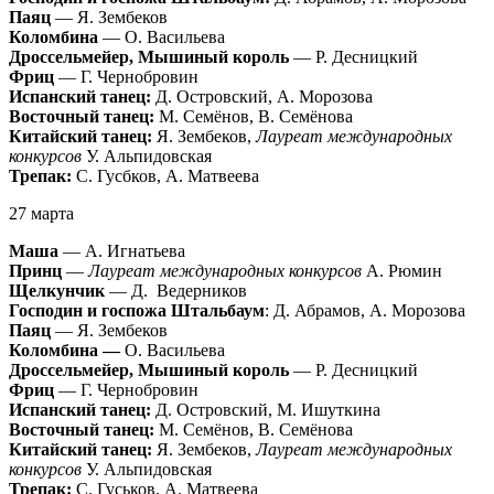
Паяц
— Я. Зембеков
Коломбина
— О. Васильева
Дроссельмейер, Мышиный король
— Р. Десницкий
Фриц
— Г. Чернобровин
Испанский танец:
Д. Островский, А. Морозова
Восточный танец:
М. Семёнов, В. Семёнова
Китайский танец:
Я. Зембеков,
Лауреат международных
конкурсов
У. Альпидовская
Трепак:
С. Гусбков, А. Матвеева
27 марта
Маша
— А. Игнатьева
Принц
—
Лауреат международных конкурсов
А. Рюмин
Щелкунчик
— Д. Ведерников
Господин и госпожа Штальбаум
: Д. Абрамов, А. Морозова
Паяц
— Я. Зембеков
Коломбина —
О. Васильева
Дроссельмейер, Мышиный король
— Р. Десницкий
Фриц
— Г. Чернобровин
Испанский танец:
Д. Островский, М. Ишуткина
Восточный танец:
М. Семёнов, В. Семёнова
Китайский танец:
Я. Зембеков,
Лауреат международных
конкурсов
У. Альпидовская
Трепак:
С. Гуськов, А. Матвеева