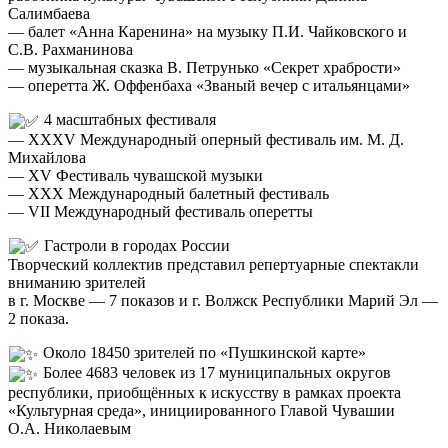
Салимбаева
— балет «Анна Каренина» на музыку П.И. Чайковского и
С.В. Рахманинова
— музыкальная сказка В. Петрунько «Секрет храбрости»
— оперетта Ж. Оффенбаха «Званый вечер с итальянцами»
4 масштабных фестиваля
— XXXV Международный оперный фестиваль им. М. Д.
Михайлова
— XV Фестиваль чувашской музыки
— XXX Международный балетный фестиваль
— VII Международный фестиваль оперетты
Гастроли в городах России
Творческий коллектив представил репертуарные спектакли
вниманию зрителей
в г. Москве — 7 показов и г. Волжск Республики Марий Эл —
2 показа.
Около 18450 зрителей по «Пушкинской карте»
Более 4683 человек из 17 муниципальных округов
республики, приобщённых к искусству в рамках проекта
«Культурная среда», инициированного Главой Чувашии
О.А. Николаевым