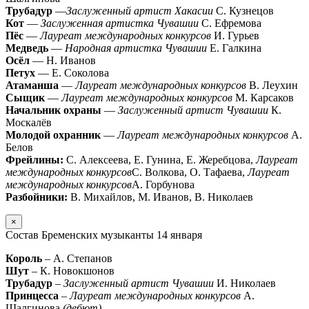
Трубадур
—
Заслуженный артист Хакасии
С. Кузнецов
Кот
—
Заслуженная артистка Чувашии
С. Ефремова
Пёс
—
Лауреат международных конкурсов
И. Гурьев
Медведь
—
Народная артистка Чувашии
Е. Галкина
Осёл
— Н. Иванов
Петух
— Е. Соколова
Атаманша
—
Лауреат международных конкурсов
В. Леухин
Сыщик
—
Лауреат международных конкурсов
М. Карсаков
Начальник охраны
—
Заслуженный артист Чувашии
К.
Москалёв
Молодой охранник
—
Лауреат международных конкурсов
А.
Белов
Фрейлины:
С. Алексеева, Е. Гунина, Е. Жеребцова,
Лауреат
международных конкурсов
С. Волкова, О. Тафаева,
Лауреат
международных конкурсов
А. Горбунова
Разбойники:
В. Михайлов, М. Иванов, В. Николаев
×
Состав Бременских музыканты 14 января
Король
– А. Степанов
Шут
– К. Новокшонов
Трубадур
–
Заслуженный артист Чувашии
И. Николаев
Принцесса
–
Лауреат международных конкурсов
А.
Шалгинова
(дебют)