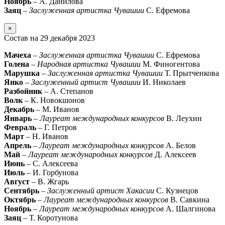
Ноябрь
– А. Данилова
Заяц
–
Заслуженная артистка Чувашии
С. Ефремова
×
Состав на 29 декабря 2023
Мачеха
–
Заслуженная артистка Чувашии
С. Ефремова
Голена
–
Народная артистка Чувашии
М. Финогентова
Марушка
–
Заслуженная артистка Чувашии
Т. Прытченкова
Янко
–
Заслуженный артист Чувашии
И. Николаев
Разбойник
– А. Степанов
Волк
– К. Новокшонов
Декабрь
– М. Иванов
Январь
–
Лауреат международных конкурсов
В. Леухин
Февраль
– Г. Петров
Март
– Н. Иванов
Апрель
–
Лауреат международных конкурсов
А. Белов
Май
–
Лауреат международных конкурсов
Д. Алексеев
Июнь
– С. Алексеева
Июль
– И. Горбунова
Август
– В. Жгарь
Сентябрь
–
Заслуженный артист Хакасии
С. Кузнецов
Октябрь
–
Лауреат международных конкурсов
В. Савкина
Ноябрь
–
Лауреат международных конкурсов
А. Шалгинова
Заяц
– Т. Коротунова