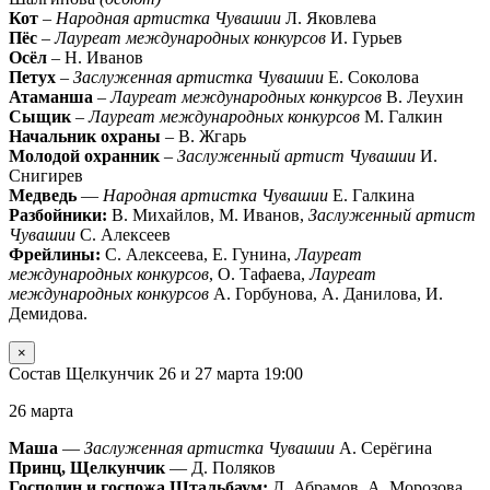
Кот
–
Народная артистка Чувашии
Л. Яковлева
Пёс
–
Лауреат международных конкурсов
И. Гурьев
Осёл
– Н. Иванов
Петух
–
Заслуженная артистка Чувашии
Е. Соколова
Атаманша
–
Лауреат международных конкурсов
В. Леухин
Сыщик
–
Лауреат международных конкурсов
М. Галкин
Начальник охраны
– В. Жгарь
Молодой охранник
–
Заслуженный артист Чувашии
И.
Снигирев
Медведь
—
Народная артистка Чувашии
Е. Галкина
Разбойники:
В. Михайлов, М. Иванов,
Заслуженный артист
Чувашии
С. Алексеев
Фрейлины:
С. Алексеева, Е. Гунина,
Лауреат
международных конкурсов
, О. Тафаева,
Лауреат
международных конкурсов
А. Горбунова, А. Данилова, И.
Демидова.
×
Состав Щелкунчик 26 и 27 марта 19:00
26 марта
Маша
—
Заслуженная артистка Чувашии
А. Серёгина
Принц, Щелкунчик
— Д. Поляков
Господин и госпожа Штальбаум:
Д. Абрамов, А. Морозова