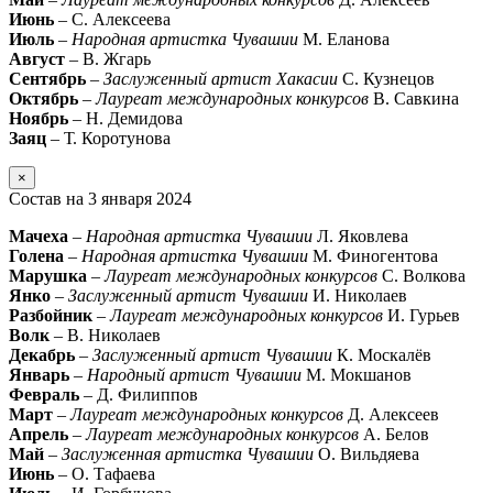
Июнь
– С. Алексеева
Июль
–
Народная артистка Чувашии
М. Еланова
Август
– В. Жгарь
Сентябрь
–
Заслуженный артист Хакасии
С. Кузнецов
Октябрь
–
Лауреат международных конкурсов
В. Савкина
Ноябрь
– Н. Демидова
Заяц
– Т. Коротунова
×
Состав на 3 января 2024
Мачеха
–
Народная артистка Чувашии
Л. Яковлева
Голена
–
Народная артистка Чувашии
М. Финогентова
Марушка
–
Лауреат международных конкурсов
С. Волкова
Янко
–
Заслуженный артист Чувашии
И. Николаев
Разбойник
–
Лауреат международных конкурсов
И. Гурьев
Волк
– В. Николаев
Декабрь
–
Заслуженный артист Чувашии
К. Москалёв
Январь
–
Народный артист Чувашии
М. Мокшанов
Февраль
– Д. Филиппов
Март
–
Лауреат международных конкурсов
Д. Алексеев
Апрель
–
Лауреат международных конкурсов
А. Белов
Май
–
Заслуженная артистка Чувашии
О. Вильдяева
Июнь
– О. Тафаева