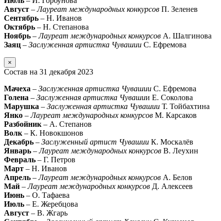
Июль
– И. Горбунова
Август
–
Лауреат международных конкурсов
П. Зеленев
Сентябрь
– Н. Иванов
Октябрь
– Н. Степанова
Ноябрь
–
Лауреат международных конкурсов
А. Шалгинова
Заяц
–
Заслуженная артистка Чувашии
С. Ефремова
×
Состав на 31 декабря 2023
Мачеха
–
Заслуженная артистка Чувашии
С. Ефремова
Голена
–
Заслуженная артистка Чуваши
и Е. Соколова
Марушка
–
Заслуженная артистка Чувашии
Т. Тойбахтина
Янко
–
Лауреат международных конкурсов
М. Карсаков
Разбойник
– А. Степанов
Волк
– К. Новокшонов
Декабрь
–
Заслуженный артист Чувашии
К. Москалёв
Январь
–
Лауреат международных конкурсов
В. Леухин
Февраль
– Г. Петров
Март
– Н. Иванов
Апрель
–
Лауреат международных конкурсов
А. Белов
Май
–
Лауреат международных конкурсов
Д. Алексеев
Июнь
– О. Тафаева
Июль
– Е. Жеребцова
Август
– В. Жгарь