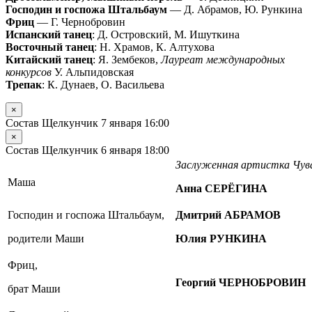
Господин и госпожа Штальбаум
— Д. Абрамов, Ю. Рункина
Фриц
— Г. Чернобровин
Испанский танец
: Д. Островский, М. Ишуткина
Восточный танец
: Н. Храмов, К. Алтухова
Китайский танец
: Я. Зембеков,
Лауреат международных
конкурсов
У. Альпидовская
Трепак
: К. Дунаев, О. Васильева
×
Состав Щелкунчик 7 января 16:00
×
Состав Щелкунчик 6 января 18:00
Заслуженная артистка Чу
Маша
Анна СЕРЁГИНА
Господин и госпожа Штальбаум,
Дмитрий АБРАМОВ
родители Маши
Юлия РУНКИНА
Фриц,
Георгий ЧЕРНОБРОВИН
брат Маши