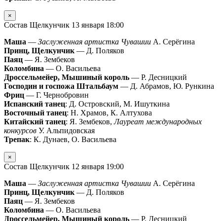
×
Состав Щелкунчик 13 января 18:00
Маша
—
Заслуженная артистка Чувашии
А. Серёгина
Принц, Щелкунчик
— Д. Поляков
Паяц
— Я. Зембеков
Коломбина
— О. Васильева
Дроссельмейер, Мышиный король
— Р. Десницкий
Господин и госпожа Штальбаум
— Д. Абрамов, Ю. Рункина
Фриц
— Г. Чернобровин
Испанский танец
: Д. Островский, М. Ишуткина
Восточный танец
: Н. Храмов, К. Алтухова
Китайский танец
: Я. Зембеков,
Лауреат международных
конкурсов
У. Альпидовская
Трепак
: К. Дунаев, О. Васильева
×
Состав Щелкунчик 12 января 19:00
Маша
—
Заслуженная артистка Чувашии
А. Серёгина
Принц, Щелкунчик
— Д. Поляков
Паяц
— Я. Зембеков
Коломбина
— О. Васильева
Дроссельмейер, Мышиный король
— Р. Десницкий