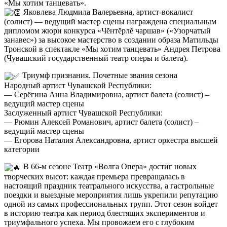
«Мы хотим танцевать».
Яковлева Людмила Валерьевна, артист-вокалист
(солист) — ведущий мастер сцены награждена специальным
дипломом жюри конкурса «Чĕнтĕрлĕ чаршав» («Узорчатый
занавес») за высокое мастерство в создании образа Матильды
Тронской в спектакле «Мы хотим танцевать» Андрея Петрова
(Чувашский государственный театр оперы и балета).
Триумф признания. Почетные звания сезона
Народный артист Чувашской Республики:
— Серёгина Анна Владимировна, артист балета (солист) –
ведущий мастер сцены
Заслуженный артист Чувашской Республики:
— Рюмин Алексей Романович, артист балета (солист) –
ведущий мастер сцены
— Егорова Наталия Александровна, артист оркестра высшей
категории
В 66-м сезоне Театр «Волга Опера» достиг новых
творческих высот: каждая премьера превращалась в
настоящий праздник театрального искусства, а гастрольные
поездки и выездные мероприятия лишь укрепили репутацию
одной из самых профессиональных трупп. Этот сезон войдет
в историю театра как период блестящих экспериментов и
триумфального успеха. Мы провожаем его с глубоким