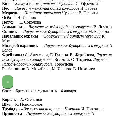
Кот
—
Заслуженная артистка Чувашии
С. Ефремова
Пёс
—
Лауреат международных конкурсов
И. Гурьев
Медведь
—
Народная артистка Чувашии
Е. Галкина
Осёл
— Н. Иванов
Петух
— Е. Соколова
Атаманша
—
Лауреат международных конкурсов
В. Леухин
Сыщик
—
Лауреат международных конкурсов
М. Карсаков
Начальник охраны
—
Заслуженный артист Чувашии
К.
Москалёв
Молодой охранник
—
Лауреат международных конкурсов
А.
Белов
Фрейлины:
С. Алексеева, Е. Гунина, Е. Жеребцова,
Лауреат
международных конкурсов
С. Волкова, О. Тафаева,
Лауреат
международных конкурсов
А. Горбунова
Разбойники:
В. Михайлов, М. Иванов, В. Николаев
×
Состав Бременских музыканты 14 января
Король
– А. Степанов
Шут
– К. Новокшонов
Трубадур
–
Заслуженный артист Чувашии
И. Николаев
Принцесса
–
Лауреат международных конкурсов
А.