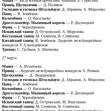
Маша
—
Заслуженная артистка Чувашии
А. Серёгина
Принц, Щелкунчик
— Д. Поляков
Господин и госпожа Штальбаум:
Д. Абрамов, А. Морозова
Паяц
— Я. Зембеков
Коломбина
— О. Васильева
Дроссельмейер, Мышиный король
— Р. Десницкий
Фриц
— Г. Чернобровин
Испанский танец:
Д. Островский, А. Морозова
Восточный танец:
М. Семёнов, В. Семёнова
Китайский танец:
Я. Зембеков,
Лауреат международных
конкурсов
У. Альпидовская
Трепак:
С. Гусбков, А. Матвеева
27 марта
Маша
— А. Игнатьева
Принц
—
Лауреат международных конкурсов
А. Рюмин
Щелкунчик
— Д. Ведерников
Господин и госпожа Штальбаум
: Д. Абрамов, А. Морозова
Паяц
— Я. Зембеков
Коломбина —
О. Васильева
Дроссельмейер, Мышиный король
— Р. Десницкий
Фриц
— Г. Чернобровин
Испанский танец:
Д. Островский, М. Ишуткина
Восточный танец:
М. Семёнов, В. Семёнова
Китайский танец:
Я. Зембеков,
Лауреат международных