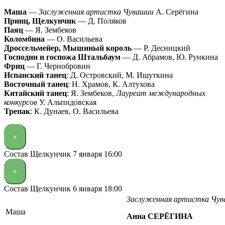
Маша
—
Заслуженная артистка Чувашии
А. Серёгина
Принц, Щелкунчик
— Д. Поляков
Паяц
— Я. Зембеков
Коломбина
— О. Васильева
Дроссельмейер, Мышиный король
— Р. Десницкий
Господин и госпожа Штальбаум
— Д. Абрамов, Ю. Рункина
Фриц
— Г. Чернобровин
Испанский танец
: Д. Островский, М. Ишуткина
Восточный танец
: Н. Храмов, К. Алтухова
Китайский танец
: Я. Зембеков,
Лауреат международных
конкурсов
У. Альпидовская
Трепак
: К. Дунаев, О. Васильева
×
Состав Щелкунчик 7 января 16:00
×
Состав Щелкунчик 6 января 18:00
Заслуженная артистка Чу
Маша
Анна СЕРЁГИНА