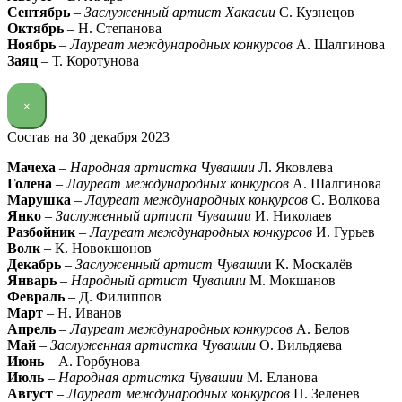
Сентябрь
–
Заслуженный артист Хакасии
С. Кузнецов
Октябрь
– Н. Степанова
Ноябрь
–
Лауреат международных конкурсов
А. Шалгинова
Заяц
– Т. Коротунова
×
Состав на 30 декабря 2023
Мачеха
–
Народная артистка Чувашии
Л. Яковлева
Голена
–
Лауреат международных конкурсов
А. Шалгинова
Марушка
–
Лауреат международных конкурсов
С. Волкова
Янко
–
Заслуженный артист Чувашии
И. Николаев
Разбойник
–
Лауреат международных конкурсов
И. Гурьев
Волк
– К. Новокшонов
Декабрь
–
Заслуженный артист Чуваши
и К. Москалёв
Январь
–
Народный артист Чувашии
М. Мокшанов
Февраль
– Д. Филиппов
Март
– Н. Иванов
Апрель
–
Лауреат международных конкурсов
А. Белов
Май
–
Заслуженная артистка Чувашии
О. Вильдяева
Июнь
– А. Горбунова
Июль
–
Народная артистка Чувашии
М. Еланова
Август
–
Лауреат международных конкурсов
П. Зеленев