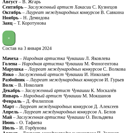
Август
– В. Жгарь
Сентябрь
–
Заслуженный артист Хакасии
С. Кузнецов
Октябрь
–
Лауреат международных конкурсов
В. Савкина
Ноябрь
– Н. Демидова
Заяц
– Т. Коротунова
×
Состав на 3 января 2024
Мачеха
–
Народная артистка Чувашии
Л. Яковлева
Голена
–
Народная артистка Чувашии
М. Финогентова
Марушка
–
Лауреат международных конкурсов
С. Волкова
Янко
–
Заслуженный артист Чувашии
И. Николаев
Разбойник
–
Лауреат международных конкурсов
И. Гурьев
Волк
– В. Николаев
Декабрь
–
Заслуженный артист Чувашии
К. Москалёв
Январь
–
Народный артист Чувашии
М. Мокшанов
Февраль
– Д. Филиппов
Март
–
Лауреат международных конкурсов
Д. Алексеев
Апрель
–
Лауреат международных конкурсов
А. Белов
Май
–
Заслуженная артистка Чувашии
О. Вильдяева
Июнь
– О. Тафаева
Июль
– И. Горбунова