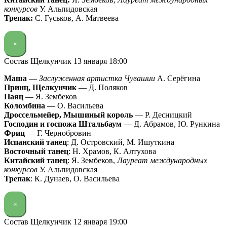
конкурсов
У. Альпидовская
Трепак:
С. Гуськов, А. Матвеева
×
Состав Щелкунчик 13 января 18:00
Маша
—
Заслуженная артистка Чувашии
А. Серёгина
Принц, Щелкунчик
— Д. Поляков
Паяц
— Я. Зембеков
Коломбина
— О. Васильева
Дроссельмейер, Мышиный король
— Р. Десницкий
Господин и госпожа Штальбаум
— Д. Абрамов, Ю. Рункина
Фриц
— Г. Чернобровин
Испанский танец
: Д. Островский, М. Ишуткина
Восточный танец
: Н. Храмов, К. Алтухова
Китайский танец
: Я. Зембеков,
Лауреат международных
конкурсов
У. Альпидовская
Трепак
: К. Дунаев, О. Васильева
×
Состав Щелкунчик 12 января 19:00