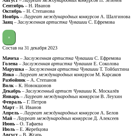
Август
–
Лауреат международных конкурсов
П. Зеленев
Сентябрь
– Н. Иванов
Октябрь
– Н. Степанова
Ноябрь
–
Лауреат международных конкурсов
А. Шалгинова
Заяц
–
Заслуженная артистка Чувашии
С. Ефремова
×
Состав на 31 декабря 2023
Мачеха
–
Заслуженная артистка Чувашии
С. Ефремова
Голена
–
Заслуженная артистка Чуваши
и Е. Соколова
Марушка
–
Заслуженная артистка Чувашии
Т. Тойбахтина
Янко
–
Лауреат международных конкурсов
М. Карсаков
Разбойник
– А. Степанов
Волк
– К. Новокшонов
Декабрь
–
Заслуженный артист Чувашии
К. Москалёв
Январь
–
Лауреат международных конкурсов
В. Леухин
Февраль
– Г. Петров
Март
– Н. Иванов
Апрель
–
Лауреат международных конкурсов
А. Белов
Май
–
Лауреат международных конкурсов
Д. Алексеев
Июнь
– О. Тафаева
Июль
– Е. Жеребцова
Август
– В. Жгарь