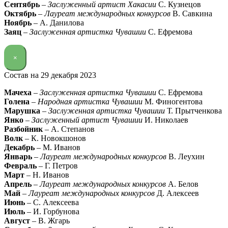
Сентябрь
–
Заслуженный артист Хакасии
С. Кузнецов
Октябрь
–
Лауреат международных конкурсов
В. Савкина
Ноябрь
– А. Данилова
Заяц
–
Заслуженная артистка Чувашии
С. Ефремова
×
Состав на 29 декабря 2023
Мачеха
–
Заслуженная артистка Чувашии
С. Ефремова
Голена
–
Народная артистка Чувашии
М. Финогентова
Марушка
–
Заслуженная артистка Чувашии
Т. Прытченкова
Янко
–
Заслуженный артист Чувашии
И. Николаев
Разбойник
– А. Степанов
Волк
– К. Новокшонов
Декабрь
– М. Иванов
Январь
–
Лауреат международных конкурсов
В. Леухин
Февраль
– Г. Петров
Март
– Н. Иванов
Апрель
–
Лауреат международных конкурсов
А. Белов
Май
–
Лауреат международных конкурсов
Д. Алексеев
Июнь
– С. Алексеева
Июль
– И. Горбунова
Август
– В. Жгарь