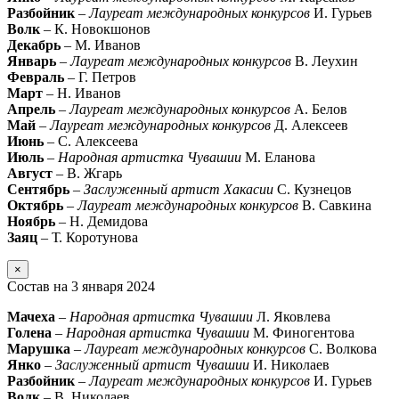
Разбойник
–
Лауреат международных конкурсов
И. Гурьев
Волк
– К. Новокшонов
Декабрь
– М. Иванов
Январь
–
Лауреат международных конкурсов
В. Леухин
Февраль
– Г. Петров
Март
– Н. Иванов
Апрель
–
Лауреат международных конкурсов
А. Белов
Май
–
Лауреат международных конкурсов
Д. Алексеев
Июнь
– С. Алексеева
Июль
–
Народная артистка Чувашии
М. Еланова
Август
– В. Жгарь
Сентябрь
–
Заслуженный артист Хакасии
С. Кузнецов
Октябрь
–
Лауреат международных конкурсов
В. Савкина
Ноябрь
– Н. Демидова
Заяц
– Т. Коротунова
×
Состав на 3 января 2024
Мачеха
–
Народная артистка Чувашии
Л. Яковлева
Голена
–
Народная артистка Чувашии
М. Финогентова
Марушка
–
Лауреат международных конкурсов
С. Волкова
Янко
–
Заслуженный артист Чувашии
И. Николаев
Разбойник
–
Лауреат международных конкурсов
И. Гурьев
Волк
– В. Николаев