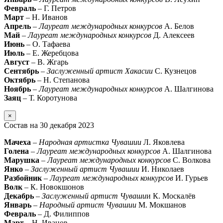
Февраль
– Г. Петров
Март
– Н. Иванов
Апрель
–
Лауреат международных конкурсов
А. Белов
Май
–
Лауреат международных конкурсов
Д. Алексеев
Июнь
– О. Тафаева
Июль
– Е. Жеребцова
Август
– В. Жгарь
Сентябрь
–
Заслуженный артист Хакасии
С. Кузнецов
Октябрь
– Н. Степанова
Ноябрь
–
Лауреат международных конкурсов
А. Шалгинова
Заяц
– Т. Коротунова
×
Состав на 30 декабря 2023
Мачеха
–
Народная артистка Чувашии
Л. Яковлева
Голена
–
Лауреат международных конкурсов
А. Шалгинова
Марушка
–
Лауреат международных конкурсов
С. Волкова
Янко
–
Заслуженный артист Чувашии
И. Николаев
Разбойник
–
Лауреат международных конкурсов
И. Гурьев
Волк
– К. Новокшонов
Декабрь
–
Заслуженный артист Чуваши
и К. Москалёв
Январь
–
Народный артист Чувашии
М. Мокшанов
Февраль
– Д. Филиппов
Март
– Н. Иванов