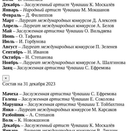
Декабрь
–
Заслуженный артист Чувашии
К. Москалёв
Январь
–
Народный артист Чувашии
М. Мокшанов
Февраль
– Д. Филиппов
Март
–
Лауреат международных конкурсов
Д. Алексеев
Апрель
–
Лауреат международных конкурсов
А. Белов
Май
–
Заслуженная артистка Чувашии
О. Вильдяева
Июнь
– О. Тафаева
Июль
– И. Горбунова
Август
–
Лауреат международных конкурсов
П. Зеленев
Сентябрь
– Н. Иванов
Октябрь
– Н. Степанова
Ноябрь
–
Лауреат международных конкурсов
А. Шалгинова
Заяц
–
Заслуженная артистка Чувашии
С. Ефремова
×
Состав на 31 декабря 2023
Мачеха
–
Заслуженная артистка Чувашии
С. Ефремова
Голена
–
Заслуженная артистка Чуваши
и Е. Соколова
Марушка
–
Заслуженная артистка Чувашии
Т. Тойбахтина
Янко
–
Лауреат международных конкурсов
М. Карсаков
Разбойник
– А. Степанов
Волк
– К. Новокшонов
Декабрь
–
Заслуженный артист Чувашии
К. Москалёв
Январь
–
Лауреат международных конкурсов
В. Леухин