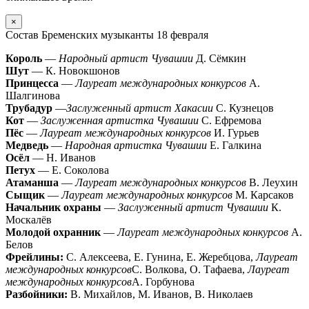
×
Состав Бременских музыканты 18 февраля
Король
—
Народный артист Чувашии
Д. Сёмкин
Шут
— К. Новокшонов
Принцесса
—
Лауреат международных конкурсов
А.
Шалгинова
Трубадур
—
Заслуженный артист Хакасии
С. Кузнецов
Кот
—
Заслуженная артистка Чувашии
С. Ефремова
Пёс
—
Лауреат международных конкурсов
И. Гурьев
Медведь
—
Народная артистка Чувашии
Е. Галкина
Осёл
— Н. Иванов
Петух
— Е. Соколова
Атаманша
—
Лауреат международных конкурсов
В. Леухин
Сыщик
—
Лауреат международных конкурсов
М. Карсаков
Начальник охраны
—
Заслуженный артист Чувашии
К.
Москалёв
Молодой охранник
—
Лауреат международных конкурсов
А.
Белов
Фрейлины:
С. Алексеева, Е. Гунина, Е. Жеребцова,
Лауреат
международных конкурсов
С. Волкова, О. Тафаева,
Лауреат
международных конкурсов
А. Горбунова
Разбойники:
В. Михайлов, М. Иванов, В. Николаев