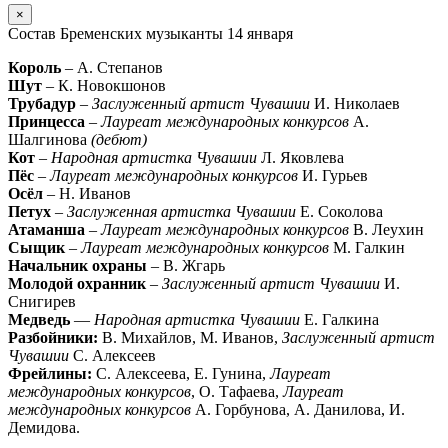
×
Состав Бременских музыканты 14 января
Король
– А. Степанов
Шут
– К. Новокшонов
Трубадур
–
Заслуженный артист Чувашии
И. Николаев
Принцесса
–
Лауреат международных конкурсов
А.
Шалгинова
(дебют)
Кот
–
Народная артистка Чувашии
Л. Яковлева
Пёс
–
Лауреат международных конкурсов
И. Гурьев
Осёл
– Н. Иванов
Петух
–
Заслуженная артистка Чувашии
Е. Соколова
Атаманша
–
Лауреат международных конкурсов
В. Леухин
Сыщик
–
Лауреат международных конкурсов
М. Галкин
Начальник охраны
– В. Жгарь
Молодой охранник
–
Заслуженный артист Чувашии
И.
Снигирев
Медведь
—
Народная артистка Чувашии
Е. Галкина
Разбойники:
В. Михайлов, М. Иванов,
Заслуженный артист
Чувашии
С. Алексеев
Фрейлины:
С. Алексеева, Е. Гунина,
Лауреат
международных конкурсов
, О. Тафаева,
Лауреат
международных конкурсов
А. Горбунова, А. Данилова, И.
Демидова.