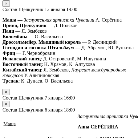
×
Состав Щелкунчик 12 января 19:00
Маша
—
Заслуженная артистка Чувашии
А. Серёгина
Принц, Щелкунчик
— Д. Поляков
Паяц
— Я. Зембеков
Коломбина
— О. Васильева
Дроссельмейер, Мышиный король
— Р. Десницкий
Господин и госпожа Штальбаум
— Д. Абрамов, Ю. Рункина
Фриц
— Г. Чернобровин
Испанский танец
: Д. Островский, М. Ишуткина
Восточный танец
: Н. Храмов, К. Алтухова
Китайский танец
: Я. Зембеков,
Лауреат международных
конкурсов
У. Альпидовская
Трепак
: К. Дунаев, О. Васильева
×
Состав Щелкунчик 7 января 16:00
×
Состав Щелкунчик 6 января 18:00
Заслуженная артистка Чу
Маша
Анна СЕРЁГИНА