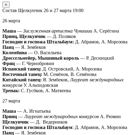
×
Состав Щелкунчик 26 и 27 марта 19:00
26 марта
Маша
—
Заслуженная артистка Чувашии
А. Серёгина
Принц, Щелкунчик
— Д. Поляков
Господин и госпожа Штальбаум:
Д. Абрамов, А. Морозова
Паяц
— Я. Зембеков
Коломбина
— О. Васильева
Дроссельмейер, Мышиный король
— Р. Десницкий
Фриц
— Г. Чернобровин
Испанский танец:
Д. Островский, А. Морозова
Восточный танец:
М. Семёнов, В. Семёнова
Китайский танец:
Я. Зембеков,
Лауреат международных
конкурсов
У. Альпидовская
Трепак:
С. Гусбков, А. Матвеева
27 марта
Маша
— А. Игнатьева
Принц
—
Лауреат международных конкурсов
А. Рюмин
Щелкунчик
— Д. Ведерников
Господин и госпожа Штальбаум
: Д. Абрамов, А. Морозова
Паяц
— Я. Зембеков