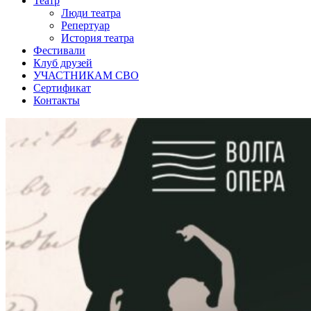
Театр
Люди театра
Репертуар
История театра
Фестивали
Клуб друзей
УЧАСТНИКАМ СВО
Сертификат
Контакты