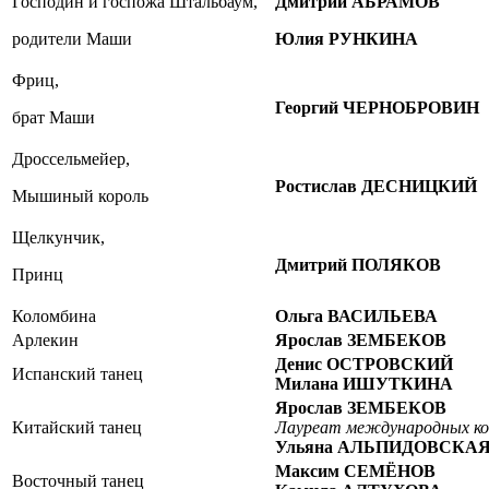
Господин и госпожа Штальбаум,
Дмитрий АБРАМОВ
родители Маши
Юлия РУНКИНА
Фриц,
Георгий ЧЕРНОБРОВИН
брат Маши
Дроссельмейер,
Ростислав ДЕСНИЦКИЙ
Мышиный король
Щелкунчик,
Дмитрий ПОЛЯКОВ
Принц
Коломбина
Ольга ВАСИЛЬЕВА
Арлекин
Ярослав ЗЕМБЕКОВ
Денис ОСТРОВСКИЙ
Испанский танец
Милана ИШУТКИНА
Ярослав ЗЕМБЕКОВ
Китайский танец
Лауреат международных ко
Ульяна АЛЬПИДОВСКА
Максим СЕМЁНОВ
Восточный танец