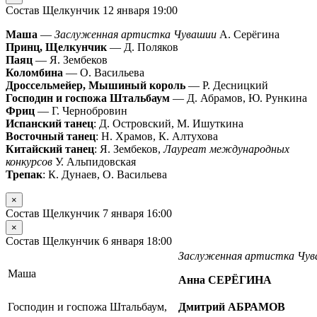
Состав Щелкунчик 12 января 19:00
Маша
—
Заслуженная артистка Чувашии
А. Серёгина
Принц, Щелкунчик
— Д. Поляков
Паяц
— Я. Зембеков
Коломбина
— О. Васильева
Дроссельмейер, Мышиный король
— Р. Десницкий
Господин и госпожа Штальбаум
— Д. Абрамов, Ю. Рункина
Фриц
— Г. Чернобровин
Испанский танец
: Д. Островский, М. Ишуткина
Восточный танец
: Н. Храмов, К. Алтухова
Китайский танец
: Я. Зембеков,
Лауреат международных
конкурсов
У. Альпидовская
Трепак
: К. Дунаев, О. Васильева
×
Состав Щелкунчик 7 января 16:00
×
Состав Щелкунчик 6 января 18:00
Заслуженная артистка Чу
Маша
Анна СЕРЁГИНА
Господин и госпожа Штальбаум,
Дмитрий АБРАМОВ