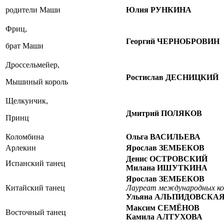
родители Маши
Юлия РУНКИНА
Фриц,
Георгий ЧЕРНОБРОВИН
брат Маши
Дроссельмейер,
Ростислав ДЕСНИЦКИЙ
Мышиный король
Щелкунчик,
Дмитрий ПОЛЯКОВ
Принц
Коломбина
Ольга ВАСИЛЬЕВА
Арлекин
Ярослав ЗЕМБЕКОВ
Денис ОСТРОВСКИЙ
Испанский танец
Милана ИШУТКИНА
Ярослав ЗЕМБЕКОВ
Китайский танец
Лауреат международных ко
Ульяна АЛЬПИДОВСКА
Максим СЕМЁНОВ
Восточный танец
Камила АЛТУХОВА