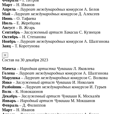
Февраль
– Г. Петров
Март
– Н. Иванов
Апрель
–
Лауреат международных конкурсов
А. Белов
Май
–
Лауреат международных конкурсов
Д. Алексеев
Июнь
– О. Тафаева
Июль
– Е. Жеребцова
Август
– В. Жгарь
Сентябрь
–
Заслуженный артист Хакасии
С. Кузнецов
Октябрь
– Н. Степанова
Ноябрь
–
Лауреат международных конкурсов
А. Шалгинова
Заяц
– Т. Коротунова
×
Состав на 30 декабря 2023
Мачеха
–
Народная артистка Чувашии
Л. Яковлева
Голена
–
Лауреат международных конкурсов
А. Шалгинова
Марушка
–
Лауреат международных конкурсов
С. Волкова
Янко
–
Заслуженный артист Чувашии
И. Николаев
Разбойник
–
Лауреат международных конкурсов
И. Гурьев
Волк
– К. Новокшонов
Декабрь
–
Заслуженный артист Чуваши
и К. Москалёв
Январь
–
Народный артист Чувашии
М. Мокшанов
Февраль
– Д. Филиппов
Март
– Н. Иванов