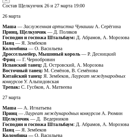
Состав Щелкунчик 26 и 27 марта 19:00
26 марта
Маша
—
Заслуженная артистка Чувашии
А. Серёгина
Принц, Щелкунчик
— Д. Поляков
Господин и госпожа Штальбаум:
Д. Абрамов, А. Морозова
Паяц
— Я. Зембеков
Коломбина
— О. Васильева
Дроссельмейер, Мышиный король
— Р. Десницкий
Фриц
— Г. Чернобровин
Испанский танец:
Д. Островский, А. Морозова
Восточный танец:
М. Семёнов, В. Семёнова
Китайский танец:
Я. Зембеков,
Лауреат международных
конкурсов
У. Альпидовская
Трепак:
С. Гусбков, А. Матвеева
27 марта
Маша
— А. Игнатьева
Принц
—
Лауреат международных конкурсов
А. Рюмин
Щелкунчик
— Д. Ведерников
Господин и госпожа Штальбаум
: Д. Абрамов, А. Морозова
Паяц
— Я. Зембеков
Коломбина —
О. Васильева