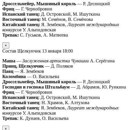
Дроссельмейер, Мышиный король
— Р. Десницкий
Фриц
— Г. Чернобровин
Испанский танец:
Д. Островский, М. Ишуткина
Восточный танец:
М. Семёнов, В. Семёнова
Китайский танец:
Я. Зембеков,
Лауреат международных
конкурсов
У. Альпидовская
Трепак:
С. Гуськов, А. Матвеева
×
Состав Щелкунчик 13 января 18:00
Маша
—
Заслуженная артистка Чувашии
А. Серёгина
Принц, Щелкунчик
— Д. Поляков
Паяц
— Я. Зембеков
Коломбина
— О. Васильева
Дроссельмейер, Мышиный король
— Р. Десницкий
Господин и госпожа Штальбаум
— Д. Абрамов, Ю. Рункина
Фриц
— Г. Чернобровин
Испанский танец
: Д. Островский, М. Ишуткина
Восточный танец
: Н. Храмов, К. Алтухова
Китайский танец
: Я. Зембеков,
Лауреат международных
конкурсов
У. Альпидовская
Трепак
: К. Дунаев, О. Васильева
×