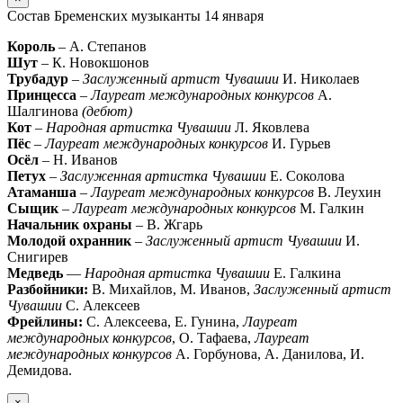
Состав Бременских музыканты 14 января
Король
– А. Степанов
Шут
– К. Новокшонов
Трубадур
–
Заслуженный артист Чувашии
И. Николаев
Принцесса
–
Лауреат международных конкурсов
А.
Шалгинова
(дебют)
Кот
–
Народная артистка Чувашии
Л. Яковлева
Пёс
–
Лауреат международных конкурсов
И. Гурьев
Осёл
– Н. Иванов
Петух
–
Заслуженная артистка Чувашии
Е. Соколова
Атаманша
–
Лауреат международных конкурсов
В. Леухин
Сыщик
–
Лауреат международных конкурсов
М. Галкин
Начальник охраны
– В. Жгарь
Молодой охранник
–
Заслуженный артист Чувашии
И.
Снигирев
Медведь
—
Народная артистка Чувашии
Е. Галкина
Разбойники:
В. Михайлов, М. Иванов,
Заслуженный артист
Чувашии
С. Алексеев
Фрейлины:
С. Алексеева, Е. Гунина,
Лауреат
международных конкурсов
, О. Тафаева,
Лауреат
международных конкурсов
А. Горбунова, А. Данилова, И.
Демидова.
×