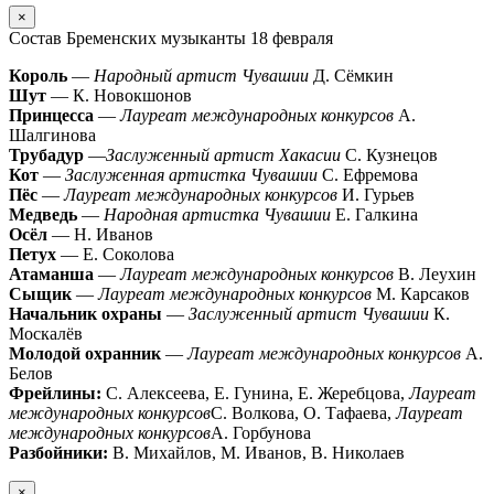
×
Состав Бременских музыканты 18 февраля
Король
—
Народный артист Чувашии
Д. Сёмкин
Шут
— К. Новокшонов
Принцесса
—
Лауреат международных конкурсов
А.
Шалгинова
Трубадур
—
Заслуженный артист Хакасии
С. Кузнецов
Кот
—
Заслуженная артистка Чувашии
С. Ефремова
Пёс
—
Лауреат международных конкурсов
И. Гурьев
Медведь
—
Народная артистка Чувашии
Е. Галкина
Осёл
— Н. Иванов
Петух
— Е. Соколова
Атаманша
—
Лауреат международных конкурсов
В. Леухин
Сыщик
—
Лауреат международных конкурсов
М. Карсаков
Начальник охраны
—
Заслуженный артист Чувашии
К.
Москалёв
Молодой охранник
—
Лауреат международных конкурсов
А.
Белов
Фрейлины:
С. Алексеева, Е. Гунина, Е. Жеребцова,
Лауреат
международных конкурсов
С. Волкова, О. Тафаева,
Лауреат
международных конкурсов
А. Горбунова
Разбойники:
В. Михайлов, М. Иванов, В. Николаев
×