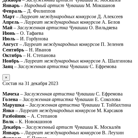
Январь
–
Народный артист Чувашии
М. Мокшанов
Февраль
– Д. Филиппов
Март
–
Лауреат международных конкурсов
Д. Алексеев
Апрель
–
Лауреат международных конкурсов
А. Белов
Май
–
Заслуженная артистка Чувашии
О. Вильдяева
Июнь
– О. Тафаева
Июль
– И. Горбунова
Август
–
Лауреат международных конкурсов
П. Зеленев
Сентябрь
– Н. Иванов
Октябрь
– Н. Степанова
Ноябрь
–
Лауреат международных конкурсов
А. Шалгинова
Заяц
–
Заслуженная артистка Чувашии
С. Ефремова
×
Состав на 31 декабря 2023
Мачеха
–
Заслуженная артистка Чувашии
С. Ефремова
Голена
–
Заслуженная артистка Чуваши
и Е. Соколова
Марушка
–
Заслуженная артистка Чувашии
Т. Тойбахтина
Янко
–
Лауреат международных конкурсов
М. Карсаков
Разбойник
– А. Степанов
Волк
– К. Новокшонов
Декабрь
–
Заслуженный артист Чувашии
К. Москалёв
Январь
–
Лауреат международных конкурсов
В. Леухин