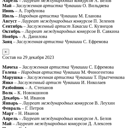
Апрель
–
Лауреат международных конкурсов
А. Белов
Май
–
Заслуженная артистка Чувашии
О. Вильдяева
Июнь
– А. Горбунова
Июль
–
Народная артистка Чувашии
М. Еланова
Август
–
Лауреат международных конкурсов
П. Зеленев
Сентябрь
–
Заслуженный артист Хакасии
С. Кузнецов
Октябрь
–
Лауреат международных конкурсов
В. Савкина
Ноябрь
– А. Данилова
Заяц
–
Заслуженная артистка Чувашии
С. Ефремова
×
Состав на 29 декабря 2023
Мачеха
–
Заслуженная артистка Чувашии
С. Ефремова
Голена
–
Народная артистка Чувашии
М. Финогентова
Марушка
–
Заслуженная артистка Чувашии
Т. Прытченкова
Янко
–
Заслуженный артист Чувашии
И. Николаев
Разбойник
– А. Степанов
Волк
– К. Новокшонов
Декабрь
– М. Иванов
Январь
–
Лауреат международных конкурсов
В. Леухин
Февраль
– Г. Петров
Март
– Н. Иванов
Апрель
–
Лауреат международных конкурсов
А. Белов
Май
–
Лауреат международных конкурсов
Д. Алексеев