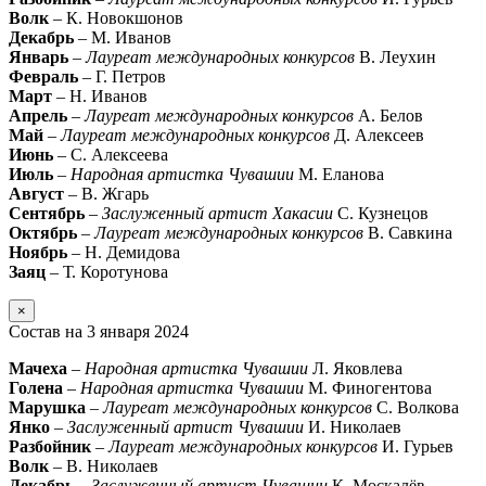
Волк
– К. Новокшонов
Декабрь
– М. Иванов
Январь
–
Лауреат международных конкурсов
В. Леухин
Февраль
– Г. Петров
Март
– Н. Иванов
Апрель
–
Лауреат международных конкурсов
А. Белов
Май
–
Лауреат международных конкурсов
Д. Алексеев
Июнь
– С. Алексеева
Июль
–
Народная артистка Чувашии
М. Еланова
Август
– В. Жгарь
Сентябрь
–
Заслуженный артист Хакасии
С. Кузнецов
Октябрь
–
Лауреат международных конкурсов
В. Савкина
Ноябрь
– Н. Демидова
Заяц
– Т. Коротунова
×
Состав на 3 января 2024
Мачеха
–
Народная артистка Чувашии
Л. Яковлева
Голена
–
Народная артистка Чувашии
М. Финогентова
Марушка
–
Лауреат международных конкурсов
С. Волкова
Янко
–
Заслуженный артист Чувашии
И. Николаев
Разбойник
–
Лауреат международных конкурсов
И. Гурьев
Волк
– В. Николаев
Декабрь
–
Заслуженный артист Чувашии
К. Москалёв