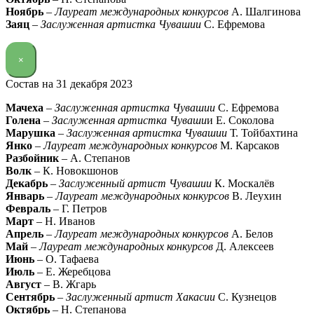
Ноябрь
–
Лауреат международных конкурсов
А. Шалгинова
Заяц
–
Заслуженная артистка Чувашии
С. Ефремова
×
Состав на 31 декабря 2023
Мачеха
–
Заслуженная артистка Чувашии
С. Ефремова
Голена
–
Заслуженная артистка Чуваши
и Е. Соколова
Марушка
–
Заслуженная артистка Чувашии
Т. Тойбахтина
Янко
–
Лауреат международных конкурсов
М. Карсаков
Разбойник
– А. Степанов
Волк
– К. Новокшонов
Декабрь
–
Заслуженный артист Чувашии
К. Москалёв
Январь
–
Лауреат международных конкурсов
В. Леухин
Февраль
– Г. Петров
Март
– Н. Иванов
Апрель
–
Лауреат международных конкурсов
А. Белов
Май
–
Лауреат международных конкурсов
Д. Алексеев
Июнь
– О. Тафаева
Июль
– Е. Жеребцова
Август
– В. Жгарь
Сентябрь
–
Заслуженный артист Хакасии
С. Кузнецов
Октябрь
– Н. Степанова