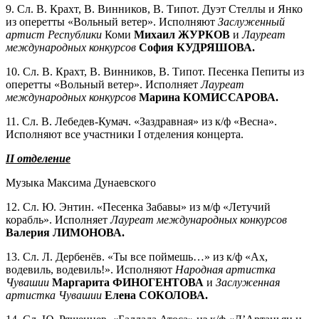
9. Сл. В. Крахт, В. Винников, В. Типот. Дуэт Стеллы и Янко
из оперетты «Вольный ветер». Исполняют
Заслуженный
артист Республики
Коми
Михаил ЖУРКОВ
и
Лауреат
международных конкурсов
София КУДРЯШОВА.
10. Сл. В. Крахт, В. Винников, В. Типот. Песенка Пепиты из
оперетты «Вольный ветер». Исполняет
Лауреат
международных конкурсов
Марина КОМИССАРОВА.
11. Сл. В. Лебедев-Кумач. «Заздравная» из к/ф «Весна».
Исполняют все участники I отделения концерта.
II
отделение
Музыка Максима Дунаевского
12. Сл. Ю. Энтин. «Песенка Забавы» из м/ф «Летучий
корабль». Исполняет
Лауреат международных конкурсов
Валерия ЛИМОНОВА.
13. Сл. Л. Дербенёв. «Ты все поймешь…» из к/ф «Ах,
водевиль, водевиль!». Исполняют
Народная артистка
Чувашии
Маргарита ФИНОГЕНТОВА
и
Заслуженная
артистка Чувашии
Елена СОКОЛОВА.