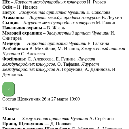
Пёс
–
Лауреат международных конкурсов
И. Гурьев
Осёл
– Н. Иванов
Петух
–
Заслуженная артистка Чувашии
Е. Соколова
Атаманша
–
Лауреат международных конкурсов
В. Леухин
Сыщик
–
Лауреат международных конкурсов
М. Галкин
Начальник охраны
– В. Жгарь
Молодой охранник
–
Заслуженный артист Чувашии
И.
Снигирев
Медведь
—
Народная артистка Чувашии
Е. Галкина
Разбойники:
В. Михайлов, М. Иванов,
Заслуженный артист
Чувашии
С. Алексеев
Фрейлины:
С. Алексеева, Е. Гунина,
Лауреат
международных конкурсов
, О. Тафаева,
Лауреат
международных конкурсов
А. Горбунова, А. Данилова, И.
Демидова.
×
Состав Щелкунчик 26 и 27 марта 19:00
26 марта
Маша
—
Заслуженная артистка Чувашии
А. Серёгина
Принц, Щелкунчик
— Д. Поляков
Господин и госпожа Штальбаум:
Д. Абрамов, А. Морозова