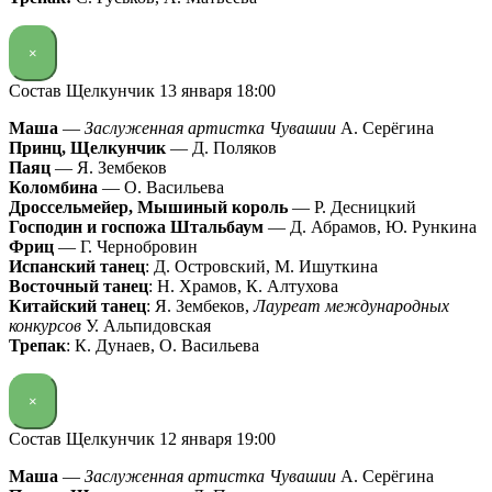
×
Состав Щелкунчик 13 января 18:00
Маша
—
Заслуженная артистка Чувашии
А. Серёгина
Принц, Щелкунчик
— Д. Поляков
Паяц
— Я. Зембеков
Коломбина
— О. Васильева
Дроссельмейер, Мышиный король
— Р. Десницкий
Господин и госпожа Штальбаум
— Д. Абрамов, Ю. Рункина
Фриц
— Г. Чернобровин
Испанский танец
: Д. Островский, М. Ишуткина
Восточный танец
: Н. Храмов, К. Алтухова
Китайский танец
: Я. Зембеков,
Лауреат международных
конкурсов
У. Альпидовская
Трепак
: К. Дунаев, О. Васильева
×
Состав Щелкунчик 12 января 19:00
Маша
—
Заслуженная артистка Чувашии
А. Серёгина