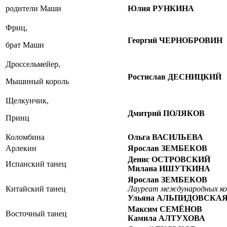
родители Маши
Юлия РУНКИНА
Фриц,
Георгий ЧЕРНОБРОВИН
брат Маши
Дроссельмейер,
Ростислав ДЕСНИЦКИЙ
Мышиный король
Щелкунчик,
Дмитрий ПОЛЯКОВ
Принц
Коломбина
Ольга ВАСИЛЬЕВА
Арлекин
Ярослав ЗЕМБЕКОВ
Денис ОСТРОВСКИЙ
Испанский танец
Милана ИШУТКИНА
Ярослав ЗЕМБЕКОВ
Китайский танец
Лауреат международных ко
Ульяна АЛЬПИДОВСКА
Максим СЕМЁНОВ
Восточный танец
Камила АЛТУХОВА