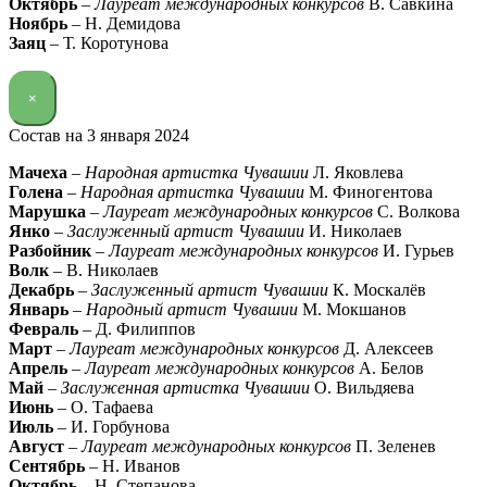
Октябрь
–
Лауреат международных конкурсов
В. Савкина
Ноябрь
– Н. Демидова
Заяц
– Т. Коротунова
×
Состав на 3 января 2024
Мачеха
–
Народная артистка Чувашии
Л. Яковлева
Голена
–
Народная артистка Чувашии
М. Финогентова
Марушка
–
Лауреат международных конкурсов
С. Волкова
Янко
–
Заслуженный артист Чувашии
И. Николаев
Разбойник
–
Лауреат международных конкурсов
И. Гурьев
Волк
– В. Николаев
Декабрь
–
Заслуженный артист Чувашии
К. Москалёв
Январь
–
Народный артист Чувашии
М. Мокшанов
Февраль
– Д. Филиппов
Март
–
Лауреат международных конкурсов
Д. Алексеев
Апрель
–
Лауреат международных конкурсов
А. Белов
Май
–
Заслуженная артистка Чувашии
О. Вильдяева
Июнь
– О. Тафаева
Июль
– И. Горбунова
Август
–
Лауреат международных конкурсов
П. Зеленев
Сентябрь
– Н. Иванов
Октябрь
– Н. Степанова