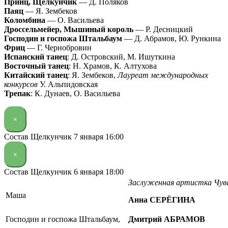
Принц, Щелкунчик
— Д. Поляков
Паяц
— Я. Зембеков
Коломбина
— О. Васильева
Дроссельмейер, Мышиный король
— Р. Десницкий
Господин и госпожа Штальбаум
— Д. Абрамов, Ю. Рункина
Фриц
— Г. Чернобровин
Испанский танец
: Д. Островский, М. Ишуткина
Восточный танец
: Н. Храмов, К. Алтухова
Китайский танец
: Я. Зембеков,
Лауреат международных
конкурсов
У. Альпидовская
Трепак
: К. Дунаев, О. Васильева
×
Состав Щелкунчик 7 января 16:00
×
Состав Щелкунчик 6 января 18:00
Заслуженная артистка Чу
Маша
Анна СЕРЁГИНА
Господин и госпожа Штальбаум,
Дмитрий АБРАМОВ