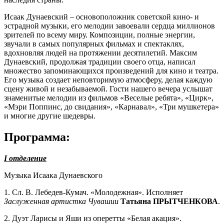
Исаак Дунаевский – основоположник советской кино- и
эстрадной музыки, его мелодии завоевали сердца миллионов
зрителей по всему миру. Композиции, полные энергии,
звучали в самых популярных фильмах и спектаклях,
вдохновляя людей на протяжении десятилетий. Максим
Дунаевский, продолжая традиции своего отца, написал
множество запоминающихся произведений для кино и театра.
Его музыка создает неповторимую атмосферу, делая каждую
сцену живой и незабываемой. Гости нашего вечера услышат
знаменитые мелодии из фильмов «Веселые ребята», «Цирк»,
«Мэри Поппинс, до свидания», «Карнавал», «Три мушкетера»
и многие другие шедевры.
Программа:
I
отделение
Музыка Исаака Дунаевского
1. Сл. В. Лебедев-Кумач. «Молодежная». Исполняет
Заслуженная артистка Чувашии
Татьяна ПРЫТЧЕНКОВА
.
2. Дуэт Ларисы и Яши из оперетты «Белая акация».