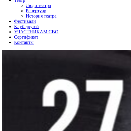
Театр
Люди театра
Репертуар
История театра
Фестивали
Клуб друзей
УЧАСТНИКАМ СВО
Сертификат
Контакты