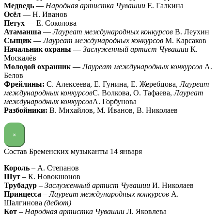
Медведь
—
Народная артистка Чувашии
Е. Галкина
Осёл
— Н. Иванов
Петух
— Е. Соколова
Атаманша
—
Лауреат международных конкурсов
В. Леухин
Сыщик
—
Лауреат международных конкурсов
М. Карсаков
Начальник охраны
—
Заслуженный артист Чувашии
К.
Москалёв
Молодой охранник
—
Лауреат международных конкурсов
А.
Белов
Фрейлины:
С. Алексеева, Е. Гунина, Е. Жеребцова,
Лауреат
международных конкурсов
С. Волкова, О. Тафаева,
Лауреат
международных конкурсов
А. Горбунова
Разбойники:
В. Михайлов, М. Иванов, В. Николаев
×
Состав Бременских музыканты 14 января
Король
– А. Степанов
Шут
– К. Новокшонов
Трубадур
–
Заслуженный артист Чувашии
И. Николаев
Принцесса
–
Лауреат международных конкурсов
А.
Шалгинова
(дебют)
Кот
–
Народная артистка Чувашии
Л. Яковлева