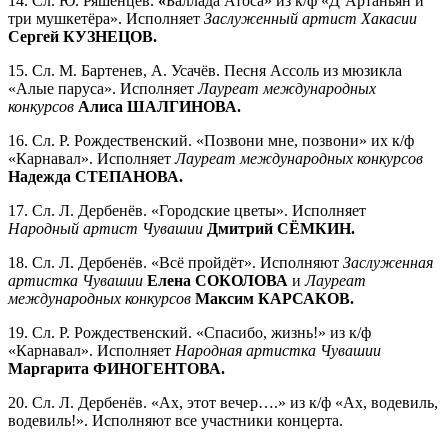
14. Сл. Ю. Ряшенцев.
«
Баллада Атоса» из к/ф «Д’Артаньян и
три мушкетёра». Исполняет
Заслуженный артист Хакасии
Сергей КУЗНЕЦОВ.
15. Сл. М. Бартенев, А. Усачёв. Песня Ассоль из мюзикла
«Алые паруса». Исполняет
Лауреат международных
конкурсов
Алиса ШАЛГИНОВА.
16. Сл. Р. Рождественский. «Позвони мне, позвони» их к/ф
«Карнавал». Исполняет
Лауреат международных конкурсов
Надежда СТЕПАНОВА.
17. Сл. Л. Дербенёв. «Городские цветы». Исполняет
Народный артист Чувашии
Дмитрий СЁМКИН.
18. Сл. Л. Дербенёв. «Всё пройдёт». Исполняют
Заслуженная
артистка Чувашии
Елена СОКОЛОВА
и
Лауреат
международных конкурсов
Максим КАРСАКОВ.
19. Сл. Р. Рождественский. «Спасибо, жизнь!» из к/ф
«Карнавал». Исполняет
Народная артистка Чувашии
Маргарита ФИНОГЕНТОВА.
20. Сл. Л. Дербенёв. «Ах, этот вечер….» из к/ф «Ах, водевиль,
водевиль!». Исполняют все участники концерта.