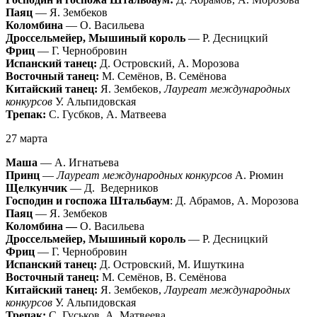
Паяц
— Я. Зембеков
Коломбина
— О. Васильева
Дроссельмейер, Мышиный король
— Р. Десницкий
Фриц
— Г. Чернобровин
Испанский танец:
Д. Островский, А. Морозова
Восточный танец:
М. Семёнов, В. Семёнова
Китайский танец:
Я. Зембеков,
Лауреат международных
конкурсов
У. Альпидовская
Трепак:
С. Гусбков, А. Матвеева
27 марта
Маша
— А. Игнатьева
Принц
—
Лауреат международных конкурсов
А. Рюмин
Щелкунчик
— Д. Ведерников
Господин и госпожа Штальбаум
: Д. Абрамов, А. Морозова
Паяц
— Я. Зембеков
Коломбина —
О. Васильева
Дроссельмейер, Мышиный король
— Р. Десницкий
Фриц
— Г. Чернобровин
Испанский танец:
Д. Островский, М. Ишуткина
Восточный танец:
М. Семёнов, В. Семёнова
Китайский танец:
Я. Зембеков,
Лауреат международных
конкурсов
У. Альпидовская
Трепак:
С. Гуськов, А. Матвеева