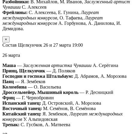
Разбойники:
В. Михайлов, М. Иванов,
Заслуженный артист
Чувашии
С. Алексеев
Фрейлины:
С. Алексеева, Е. Гунина,
Лауреат
международных конкурсов
, О. Тафаева,
Лауреат
международных конкурсов
А. Горбунова, А. Данилова, И.
Демидова.
×
Состав Щелкунчик 26 и 27 марта 19:00
26 марта
Маша
—
Заслуженная артистка Чувашии
А. Серёгина
Принц, Щелкунчик
— Д. Поляков
Господин и госпожа Штальбаум:
Д. Абрамов, А. Морозова
Паяц
— Я. Зембеков
Коломбина
— О. Васильева
Дроссельмейер, Мышиный король
— Р. Десницкий
Фриц
— Г. Чернобровин
Испанский танец:
Д. Островский, А. Морозова
Восточный танец:
М. Семёнов, В. Семёнова
Китайский танец:
Я. Зембеков,
Лауреат международных
конкурсов
У. Альпидовская
Трепак:
С. Гусбков, А. Матвеева