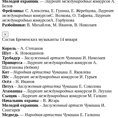
Молодой охранник
—
Лауреат международных конкурсов
А.
Белов
Фрейлины:
С. Алексеева, Е. Гунина, Е. Жеребцова,
Лауреат
международных конкурсов
С. Волкова, О. Тафаева,
Лауреат
международных конкурсов
А. Горбунова
Разбойники:
В. Михайлов, М. Иванов, В. Николаев
×
Состав Бременских музыканты 14 января
Король
– А. Степанов
Шут
– К. Новокшонов
Трубадур
–
Заслуженный артист Чувашии
И. Николаев
Принцесса
–
Лауреат международных конкурсов
А.
Шалгинова
(дебют)
Кот
–
Народная артистка Чувашии
Л. Яковлева
Пёс
–
Лауреат международных конкурсов
И. Гурьев
Осёл
– Н. Иванов
Петух
–
Заслуженная артистка Чувашии
Е. Соколова
Атаманша
–
Лауреат международных конкурсов
В. Леухин
Сыщик
–
Лауреат международных конкурсов
М. Галкин
Начальник охраны
– В. Жгарь
Молодой охранник
–
Заслуженный артист Чувашии
И.
Снигирев
Медведь
—
Народная артистка Чувашии
Е. Галкина