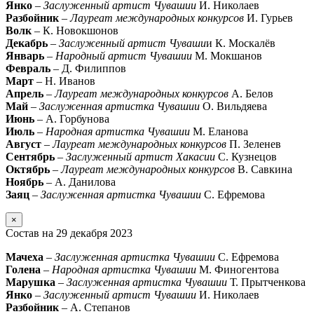
Янко
–
Заслуженный артист Чувашии
И. Николаев
Разбойник
–
Лауреат международных конкурсов
И. Гурьев
Волк
– К. Новокшонов
Декабрь
–
Заслуженный артист Чуваши
и К. Москалёв
Январь
–
Народный артист Чувашии
М. Мокшанов
Февраль
– Д. Филиппов
Март
– Н. Иванов
Апрель
–
Лауреат международных конкурсов
А. Белов
Май
–
Заслуженная артистка Чувашии
О. Вильдяева
Июнь
– А. Горбунова
Июль
–
Народная артистка Чувашии
М. Еланова
Август
–
Лауреат международных конкурсов
П. Зеленев
Сентябрь
–
Заслуженный артист Хакасии
С. Кузнецов
Октябрь
–
Лауреат международных конкурсов
В. Савкина
Ноябрь
– А. Данилова
Заяц
–
Заслуженная артистка Чувашии
С. Ефремова
×
Состав на 29 декабря 2023
Мачеха
–
Заслуженная артистка Чувашии
С. Ефремова
Голена
–
Народная артистка Чувашии
М. Финогентова
Марушка
–
Заслуженная артистка Чувашии
Т. Прытченкова
Янко
–
Заслуженный артист Чувашии
И. Николаев
Разбойник
– А. Степанов