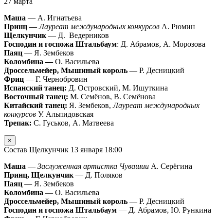
27 марта
Маша
— А. Игнатьева
Принц
—
Лауреат международных конкурсов
А. Рюмин
Щелкунчик
— Д. Ведерников
Господин и госпожа Штальбаум
: Д. Абрамов, А. Морозова
Паяц
— Я. Зембеков
Коломбина —
О. Васильева
Дроссельмейер, Мышиный король
— Р. Десницкий
Фриц
— Г. Чернобровин
Испанский танец:
Д. Островский, М. Ишуткина
Восточный танец:
М. Семёнов, В. Семёнова
Китайский танец:
Я. Зембеков,
Лауреат международных
конкурсов
У. Альпидовская
Трепак:
С. Гуськов, А. Матвеева
×
Состав Щелкунчик 13 января 18:00
Маша
—
Заслуженная артистка Чувашии
А. Серёгина
Принц, Щелкунчик
— Д. Поляков
Паяц
— Я. Зембеков
Коломбина
— О. Васильева
Дроссельмейер, Мышиный король
— Р. Десницкий
Господин и госпожа Штальбаум
— Д. Абрамов, Ю. Рункина