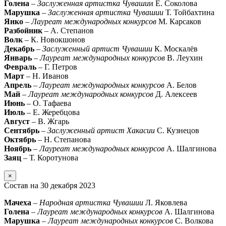
Голена
–
Заслуженная артистка Чуваши
и Е. Соколова
Марушка
–
Заслуженная артистка Чувашии
Т. Тойбахтина
Янко
–
Лауреат международных конкурсов
М. Карсаков
Разбойник
– А. Степанов
Волк
– К. Новокшонов
Декабрь
–
Заслуженный артист Чувашии
К. Москалёв
Январь
–
Лауреат международных конкурсов
В. Леухин
Февраль
– Г. Петров
Март
– Н. Иванов
Апрель
–
Лауреат международных конкурсов
А. Белов
Май
–
Лауреат международных конкурсов
Д. Алексеев
Июнь
– О. Тафаева
Июль
– Е. Жеребцова
Август
– В. Жгарь
Сентябрь
–
Заслуженный артист Хакасии
С. Кузнецов
Октябрь
– Н. Степанова
Ноябрь
–
Лауреат международных конкурсов
А. Шалгинова
Заяц
– Т. Коротунова
×
Состав на 30 декабря 2023
Мачеха
–
Народная артистка Чувашии
Л. Яковлева
Голена
–
Лауреат международных конкурсов
А. Шалгинова
Марушка
–
Лауреат международных конкурсов
С. Волкова