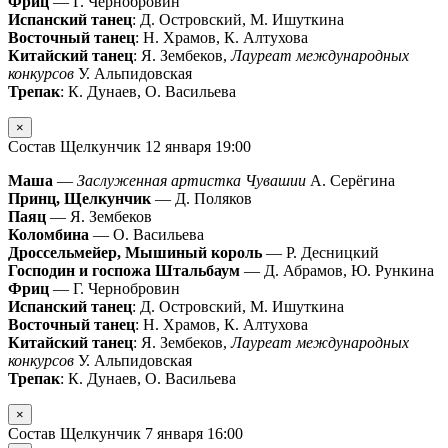
Фриц
— Г. Чернобровин
Испанский танец
: Д. Островский, М. Ишуткина
Восточный танец
: Н. Храмов, К. Алтухова
Китайский танец
: Я. Зембеков,
Лауреат международных
конкурсов
У. Альпидовская
Трепак
: К. Дунаев, О. Васильева
×
Состав Щелкунчик 12 января 19:00
Маша
—
Заслуженная артистка Чувашии
А. Серёгина
Принц, Щелкунчик
— Д. Поляков
Паяц
— Я. Зембеков
Коломбина
— О. Васильева
Дроссельмейер, Мышиный король
— Р. Десницкий
Господин и госпожа Штальбаум
— Д. Абрамов, Ю. Рункина
Фриц
— Г. Чернобровин
Испанский танец
: Д. Островский, М. Ишуткина
Восточный танец
: Н. Храмов, К. Алтухова
Китайский танец
: Я. Зембеков,
Лауреат международных
конкурсов
У. Альпидовская
Трепак
: К. Дунаев, О. Васильева
×
Состав Щелкунчик 7 января 16:00