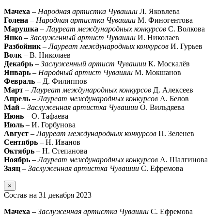
Мачеха
–
Народная артистка Чувашии
Л. Яковлева
Голена
–
Народная артистка Чувашии
М. Финогентова
Марушка
–
Лауреат международных конкурсов
С. Волкова
Янко
–
Заслуженный артист Чувашии
И. Николаев
Разбойник
–
Лауреат международных конкурсов
И. Гурьев
Волк
– В. Николаев
Декабрь
–
Заслуженный артист Чувашии
К. Москалёв
Январь
–
Народный артист Чувашии
М. Мокшанов
Февраль
– Д. Филиппов
Март
–
Лауреат международных конкурсов
Д. Алексеев
Апрель
–
Лауреат международных конкурсов
А. Белов
Май
–
Заслуженная артистка Чувашии
О. Вильдяева
Июнь
– О. Тафаева
Июль
– И. Горбунова
Август
–
Лауреат международных конкурсов
П. Зеленев
Сентябрь
– Н. Иванов
Октябрь
– Н. Степанова
Ноябрь
–
Лауреат международных конкурсов
А. Шалгинова
Заяц
–
Заслуженная артистка Чувашии
С. Ефремова
×
Состав на 31 декабря 2023
Мачеха
–
Заслуженная артистка Чувашии
С. Ефремова