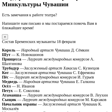
Минкультуры Чувашии
Есть замечания к работе театра?
Напишите нам письмо и мы постараемся помочь Вам в
ближайшее время!
×
Состав Бременских музыканты 18 февраля
Король
—
Народный артист Чувашии
Д. Сёмкин
Шут
— К. Новокшонов
Принцесса
—
Лауреат международных конкурсов
А.
Шалгинова
Трубадур
—
Заслуженный артист Хакасии
С. Кузнецов
Кот
—
Заслуженная артистка Чувашии
С. Ефремова
Пёс
—
Лауреат международных конкурсов
И. Гурьев
Медведь
—
Народная артистка Чувашии
Е. Галкина
Осёл
— Н. Иванов
Петух
— Е. Соколова
Атаманша
—
Лауреат международных конкурсов
В. Леухин
Сыщик
—
Лауреат международных конкурсов
М. Карсаков
Начальник охраны
—
Заслуженный артист Чувашии
К.
Москалёв