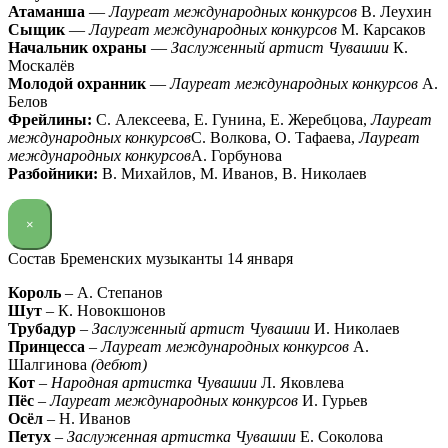
Атаманша
—
Лауреат международных конкурсов
В. Леухин
Сыщик
—
Лауреат международных конкурсов
М. Карсаков
Начальник охраны
—
Заслуженный артист Чувашии
К.
Москалёв
Молодой охранник
—
Лауреат международных конкурсов
А.
Белов
Фрейлины:
С. Алексеева, Е. Гунина, Е. Жеребцова,
Лауреат
международных конкурсов
С. Волкова, О. Тафаева,
Лауреат
международных конкурсов
А. Горбунова
Разбойники:
В. Михайлов, М. Иванов, В. Николаев
×
Состав Бременских музыканты 14 января
Король
– А. Степанов
Шут
– К. Новокшонов
Трубадур
–
Заслуженный артист Чувашии
И. Николаев
Принцесса
–
Лауреат международных конкурсов
А.
Шалгинова
(дебют)
Кот
–
Народная артистка Чувашии
Л. Яковлева
Пёс
–
Лауреат международных конкурсов
И. Гурьев
Осёл
– Н. Иванов
Петух
–
Заслуженная артистка Чувашии
Е. Соколова