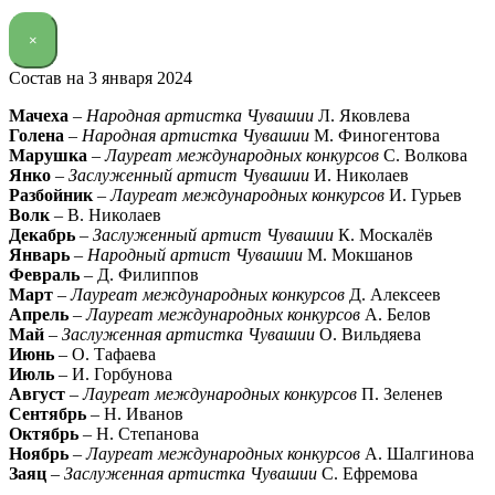
×
Состав на 3 января 2024
Мачеха
–
Народная артистка Чувашии
Л. Яковлева
Голена
–
Народная артистка Чувашии
М. Финогентова
Марушка
–
Лауреат международных конкурсов
С. Волкова
Янко
–
Заслуженный артист Чувашии
И. Николаев
Разбойник
–
Лауреат международных конкурсов
И. Гурьев
Волк
– В. Николаев
Декабрь
–
Заслуженный артист Чувашии
К. Москалёв
Январь
–
Народный артист Чувашии
М. Мокшанов
Февраль
– Д. Филиппов
Март
–
Лауреат международных конкурсов
Д. Алексеев
Апрель
–
Лауреат международных конкурсов
А. Белов
Май
–
Заслуженная артистка Чувашии
О. Вильдяева
Июнь
– О. Тафаева
Июль
– И. Горбунова
Август
–
Лауреат международных конкурсов
П. Зеленев
Сентябрь
– Н. Иванов
Октябрь
– Н. Степанова
Ноябрь
–
Лауреат международных конкурсов
А. Шалгинова
Заяц
–
Заслуженная артистка Чувашии
С. Ефремова