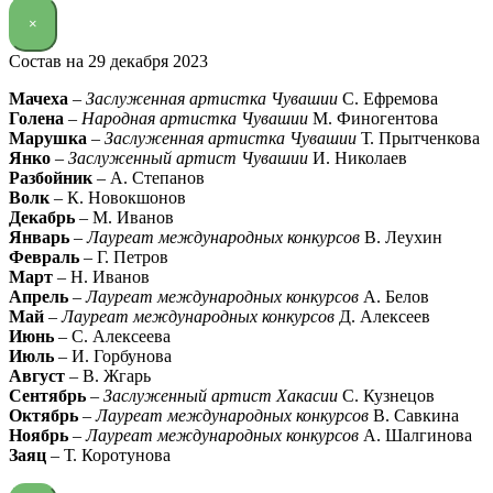
×
Состав на 29 декабря 2023
Мачеха
–
Заслуженная артистка Чувашии
С. Ефремова
Голена
–
Народная артистка Чувашии
М. Финогентова
Марушка
–
Заслуженная артистка Чувашии
Т. Прытченкова
Янко
–
Заслуженный артист Чувашии
И. Николаев
Разбойник
– А. Степанов
Волк
– К. Новокшонов
Декабрь
– М. Иванов
Январь
–
Лауреат международных конкурсов
В. Леухин
Февраль
– Г. Петров
Март
– Н. Иванов
Апрель
–
Лауреат международных конкурсов
А. Белов
Май
–
Лауреат международных конкурсов
Д. Алексеев
Июнь
– С. Алексеева
Июль
– И. Горбунова
Август
– В. Жгарь
Сентябрь
–
Заслуженный артист Хакасии
С. Кузнецов
Октябрь
–
Лауреат международных конкурсов
В. Савкина
Ноябрь
–
Лауреат международных конкурсов
А. Шалгинова
Заяц
– Т. Коротунова