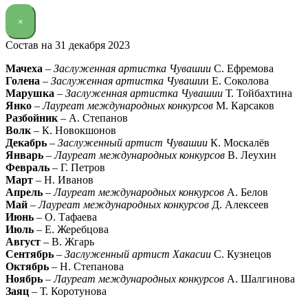
×
Состав на 31 декабря 2023
Мачеха
–
Заслуженная артистка Чувашии
С. Ефремова
Голена
–
Заслуженная артистка Чуваши
и Е. Соколова
Марушка
–
Заслуженная артистка Чувашии
Т. Тойбахтина
Янко
–
Лауреат международных конкурсов
М. Карсаков
Разбойник
– А. Степанов
Волк
– К. Новокшонов
Декабрь
–
Заслуженный артист Чувашии
К. Москалёв
Январь
–
Лауреат международных конкурсов
В. Леухин
Февраль
– Г. Петров
Март
– Н. Иванов
Апрель
–
Лауреат международных конкурсов
А. Белов
Май
–
Лауреат международных конкурсов
Д. Алексеев
Июнь
– О. Тафаева
Июль
– Е. Жеребцова
Август
– В. Жгарь
Сентябрь
–
Заслуженный артист Хакасии
С. Кузнецов
Октябрь
– Н. Степанова
Ноябрь
–
Лауреат международных конкурсов
А. Шалгинова
Заяц
– Т. Коротунова