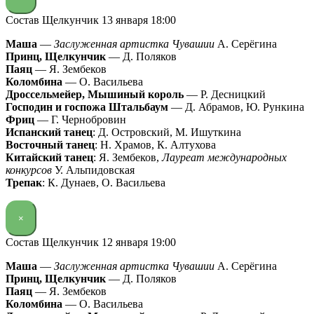
Состав Щелкунчик 13 января 18:00
Маша
—
Заслуженная артистка Чувашии
А. Серёгина
Принц, Щелкунчик
— Д. Поляков
Паяц
— Я. Зембеков
Коломбина
— О. Васильева
Дроссельмейер, Мышиный король
— Р. Десницкий
Господин и госпожа Штальбаум
— Д. Абрамов, Ю. Рункина
Фриц
— Г. Чернобровин
Испанский танец
: Д. Островский, М. Ишуткина
Восточный танец
: Н. Храмов, К. Алтухова
Китайский танец
: Я. Зембеков,
Лауреат международных
конкурсов
У. Альпидовская
Трепак
: К. Дунаев, О. Васильева
×
Состав Щелкунчик 12 января 19:00
Маша
—
Заслуженная артистка Чувашии
А. Серёгина
Принц, Щелкунчик
— Д. Поляков
Паяц
— Я. Зембеков
Коломбина
— О. Васильева