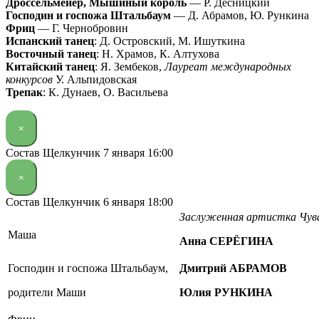
Дроссельмейер, Мышиный король
— Р. Десницкий
Господин и госпожа Штальбаум
— Д. Абрамов, Ю. Рункина
Фриц
— Г. Чернобровин
Испанский танец
: Д. Островский, М. Ишуткина
Восточный танец
: Н. Храмов, К. Алтухова
Китайский танец
: Я. Зембеков,
Лауреат международных
конкурсов
У. Альпидовская
Трепак
: К. Дунаев, О. Васильева
×
Состав Щелкунчик 7 января 16:00
×
Состав Щелкунчик 6 января 18:00
Заслуженная артистка Чу
Маша
Анна СЕРЁГИНА
Господин и госпожа Штальбаум,
Дмитрий АБРАМОВ
родители Маши
Юлия РУНКИНА