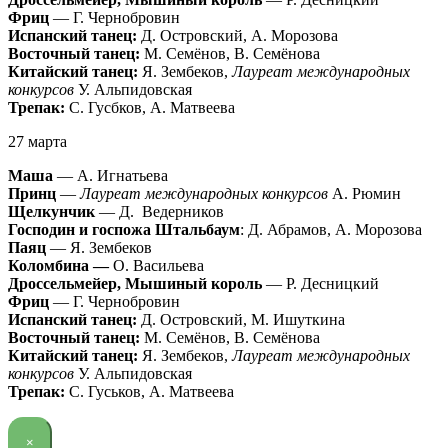
Фриц
— Г. Чернобровин
Испанский танец:
Д. Островский, А. Морозова
Восточный танец:
М. Семёнов, В. Семёнова
Китайский танец:
Я. Зембеков,
Лауреат международных
конкурсов
У. Альпидовская
Трепак:
С. Гусбков, А. Матвеева
27 марта
Маша
— А. Игнатьева
Принц
—
Лауреат международных конкурсов
А. Рюмин
Щелкунчик
— Д. Ведерников
Господин и госпожа Штальбаум
: Д. Абрамов, А. Морозова
Паяц
— Я. Зембеков
Коломбина —
О. Васильева
Дроссельмейер, Мышиный король
— Р. Десницкий
Фриц
— Г. Чернобровин
Испанский танец:
Д. Островский, М. Ишуткина
Восточный танец:
М. Семёнов, В. Семёнова
Китайский танец:
Я. Зембеков,
Лауреат международных
конкурсов
У. Альпидовская
Трепак:
С. Гуськов, А. Матвеева
×