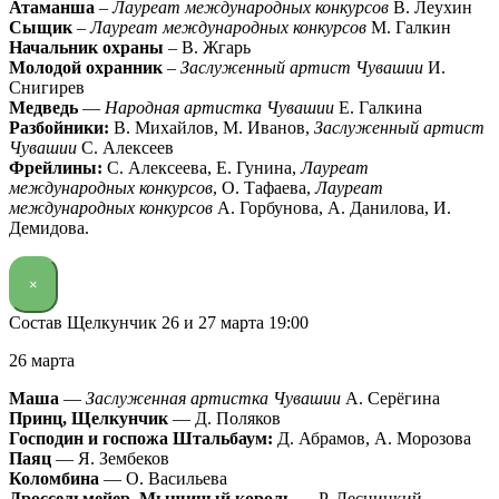
Атаманша
–
Лауреат международных конкурсов
В. Леухин
Сыщик
–
Лауреат международных конкурсов
М. Галкин
Начальник охраны
– В. Жгарь
Молодой охранник
–
Заслуженный артист Чувашии
И.
Снигирев
Медведь
—
Народная артистка Чувашии
Е. Галкина
Разбойники:
В. Михайлов, М. Иванов,
Заслуженный артист
Чувашии
С. Алексеев
Фрейлины:
С. Алексеева, Е. Гунина,
Лауреат
международных конкурсов
, О. Тафаева,
Лауреат
международных конкурсов
А. Горбунова, А. Данилова, И.
Демидова.
×
Состав Щелкунчик 26 и 27 марта 19:00
26 марта
Маша
—
Заслуженная артистка Чувашии
А. Серёгина
Принц, Щелкунчик
— Д. Поляков
Господин и госпожа Штальбаум:
Д. Абрамов, А. Морозова
Паяц
— Я. Зембеков
Коломбина
— О. Васильева
Дроссельмейер, Мышиный король
— Р. Десницкий