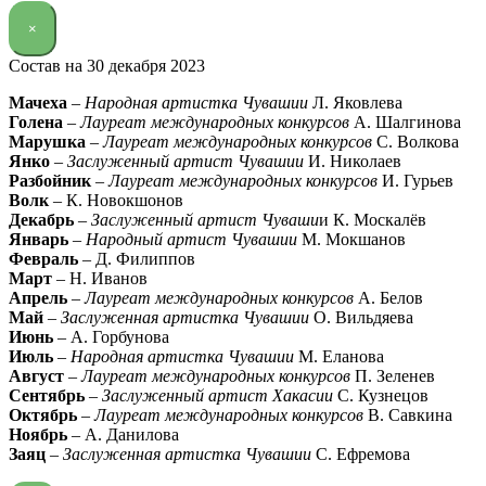
×
Состав на 30 декабря 2023
Мачеха
–
Народная артистка Чувашии
Л. Яковлева
Голена
–
Лауреат международных конкурсов
А. Шалгинова
Марушка
–
Лауреат международных конкурсов
С. Волкова
Янко
–
Заслуженный артист Чувашии
И. Николаев
Разбойник
–
Лауреат международных конкурсов
И. Гурьев
Волк
– К. Новокшонов
Декабрь
–
Заслуженный артист Чуваши
и К. Москалёв
Январь
–
Народный артист Чувашии
М. Мокшанов
Февраль
– Д. Филиппов
Март
– Н. Иванов
Апрель
–
Лауреат международных конкурсов
А. Белов
Май
–
Заслуженная артистка Чувашии
О. Вильдяева
Июнь
– А. Горбунова
Июль
–
Народная артистка Чувашии
М. Еланова
Август
–
Лауреат международных конкурсов
П. Зеленев
Сентябрь
–
Заслуженный артист Хакасии
С. Кузнецов
Октябрь
–
Лауреат международных конкурсов
В. Савкина
Ноябрь
– А. Данилова
Заяц
–
Заслуженная артистка Чувашии
С. Ефремова